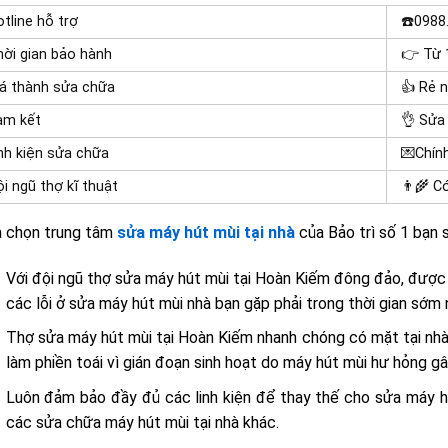
tline hỗ trợ
☎️0988
ời gian bảo hành
👉 Từ 
á thành sửa chữa
👍 Rẻ 
m kết
👌 Sửa
nh kiện sửa chữa
💌Chín
i ngũ thợ kĩ thuật
👨‍🌾 C
a chọn trung tâm
sửa máy hút mùi tại nhà
của Bảo trì số 1 bạn
Với đội ngũ thợ sửa máy hút mùi tại Hoàn Kiếm đông đảo, được 
các lỗi ở sửa máy hút mùi nhà bạn gặp phải trong thời gian sớm 
Thợ sửa máy hút mùi tại Hoàn Kiếm
nhanh chóng có mặt tại nhà
làm phiền toái vì gián đoạn sinh hoạt do máy hút mùi hư hỏng gâ
Luôn đảm bảo đầy đủ các linh kiện để thay thế cho sửa máy hú
các sửa chữa máy hút mùi tại nhà khác.