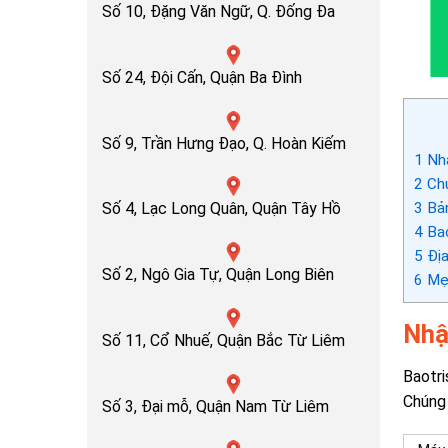
Số 10, Đặng Văn Ngữ, Q. Đống Đa
Số 24, Đội Cấn, Quận Ba Đình
Số 9, Trần Hưng Đạo, Q. Hoàn Kiếm
1
Nhậ
2
Chu
3
Bản
Số 4, Lạc Long Quân, Quận Tây Hồ
4
Bao
5
Địa
Số 2, Ngô Gia Tự, Quận Long Biên
6
Mẹo
Nhậ
Số 11, Cổ Nhuế, Quận Bắc Từ Liêm
Baotri
Chúng 
Số 3, Đại mỗ, Quận Nam Từ Liêm