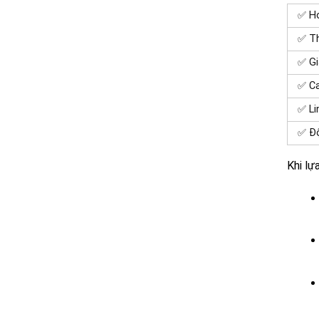
✅ Ho
✅ Th
✅ Gi
✅ Ca
✅ Li
✅ Độ
Khi lự