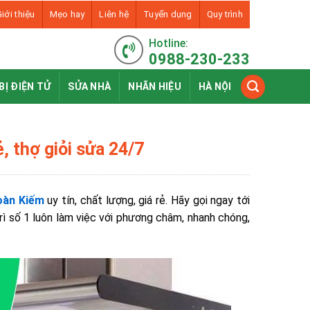
iới thiệu
Mẹo hay
Liên hệ
Tuyển dụng
Quy trình
Hotline:
0988-230-233
BỊ ĐIỆN TỬ
SỬA NHÀ
NHÃN HIỆU
HÀ NỘI
, thợ giỏi sửa 24/7
Hoàn Kiếm
uy tín, chất lượng, giá rẻ. Hãy gọi ngay tới
rì số 1 luôn làm việc với phương châm, nhanh chóng,