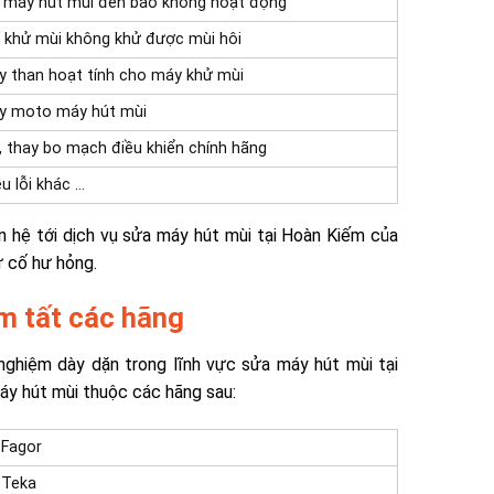
 máy hút mùi đèn báo không hoạt động
 khử mùi không khử được mùi hôi
y than hoạt tính cho máy khử mùi
y moto máy hút mùi
, thay bo mạch điều khiển chính hãng
u lỗi khác …
ên hệ tới dịch vụ sửa máy hút mùi tại Hoàn Kiếm của
ự cố hư hỏng.
m tất các hãng
 nghiệm dày dặn trong lĩnh vực sửa máy hút mùi tại
y hút mùi
thuộc các hãng sau:
 Fagor
 Teka