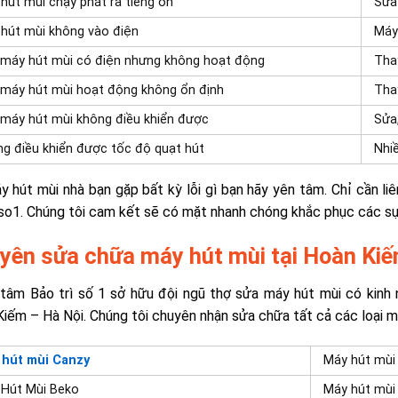
hút mùi chạy phát ra tiếng ồn
Sửa
hút mùi không vào điện
Máy
máy hút mùi có điện nhưng không hoạt động
Tha
máy hút mùi hoạt động không ổn định
Tha
máy hút mùi không điều khiển được
Sửa
g điều khiển được tốc độ quạt hút
Nhiề
y hút mùi nhà bạn gặp bất kỳ lỗi gì bạn hãy yên tâm. Chỉ cần li
so1. Chúng tôi cam kết sẽ có mặt nhanh chóng khắc phục các s
yên sửa chữa máy hút mùi tại Hoàn Kiế
 tâm Bảo trì số 1 sở hữu đội ngũ thợ
sửa máy hút mùi
có kinh
Kiếm
– Hà Nội. Chúng tôi chuyên nhận sửa chữa tất cả các loại
má
 hút mùi Canzy
Máy hút mùi
 Hút Mùi Beko
Máy hút mùi