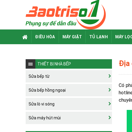
Skip
to
content
ĐIỀU HÒA
MÁY GIẶT
TỦ LẠNH
MÁY LỌ
Địa 
THIẾT BỊ NHÀ BẾP
Sửa bếp từ
Có ph
Sửa bếp hồng ngoại
hotlin
chuyên
Sửa lò vi sóng
Sửa máy hút mùi