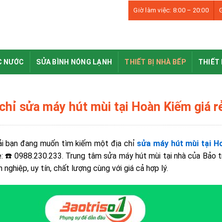
Giờ làm việc: 8:00 – 20:00
G
C NƯỚC
SỬA BÌNH NÓNG LẠNH
THIẾT BỊ NHÀ BẾP
THIẾT 
chỉ sửa máy hút mùi tại Hoàn Kiếm giá rẻ
ải bạn đang muốn tìm kiếm một địa chỉ
sửa máy hút mùi tại 
e: ☎️ 0988.230.233. Trung tâm sửa máy hút mùi tại nhà của Bảo t
 nghiệp, uy tín, chất lượng cùng với giá cả hợp lý.