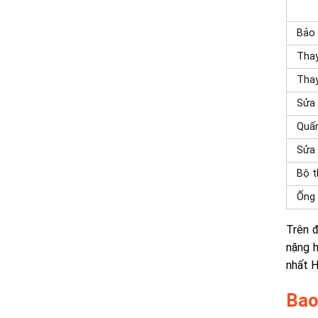
Hạ
Bảo 
Thay
Tha
Sửa 
Quấ
Sửa
Bộ t
Ống 
Trên đ
nặng h
nhất H
Bao