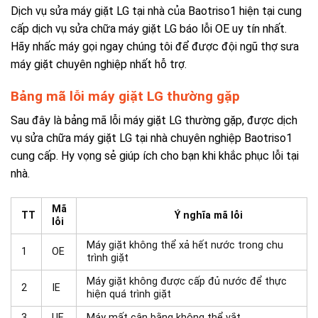
Dịch vụ sửa máy giặt LG tại nhà của Baotriso1 hiện tại cung
cấp dịch vụ sửa chữa máy giặt LG báo lỗi OE uy tín nhất.
Hãy nhấc máy gọi ngay chúng tôi để được đội ngũ thợ sưa
máy giặt chuyên nghiệp nhất hỗ trợ.
Bảng mã lỗi máy giặt LG thường gặp
Sau đây là bảng mã lỗi máy giặt LG thường gặp, được
dịch
vụ sửa chữa máy giặt LG tại nhà
chuyên nghiệp Baotriso1
cung cấp. Hy vọng sẻ giúp ích cho bạn khi khắc phục lỗi tại
nhà.
Mã
TT
Ý nghĩa mã lỗi
lỗi
Máy giặt không thể xả hết nước trong chu
1
OE
trình giặt
Máy giặt không được cấp đủ nước để thực
2
IE
hiện quá trình giặt
3
UE
Máy mất cân bằng không thể vắt