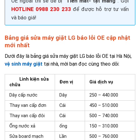
OE ngoài thì sẽ dễ bị
“Tiền mất- tật mang”
. Gọi
HOTLINE 0988 230 233
để được hỗ trợ tư vấn
và báo giá!
Bảng giá sửa máy giặt LG báo lỗi OE cập nhật
mới nhất
Dưới đây là bảng giá sửa máy giặt LG báo lỗi OE tại Hà Nội,
vệ sinh máy giặt
tại nhà, mời bạn đọc cùng theo dõi:
Linh kiện sửa
Đơn vị
Giá dịch vụ
chữa
Dây cấp nước
Dây
250 – 440.000
Thay van cấp đơn
Cái
450 – 510.000
Thay van cấp đôi
Cái
500 – 740.000
Ống nước xả
ống
150 – 310.000
Sửa board mạch
Lần
500 – 760.000