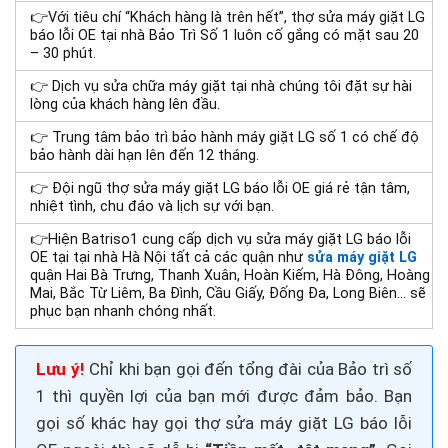
👉Với tiêu chí “Khách hàng là trên hết”, thợ sửa máy giặt LG
báo lỗi OE tại nhà Bảo Trì Số 1 luôn cố gắng có mặt sau 20
– 30 phút.
👉 Dịch vụ sửa chữa máy giặt tại nhà chúng tôi đặt sự hài
lòng của khách hàng lên đầu.
👉 Trung tâm bảo trì bảo hành máy giặt LG số 1 có chế độ
bảo hành dài hạn lên đến 12 tháng.
👉 Đội ngũ thợ sửa máy giặt LG báo lỗi OE giá rẻ tận tâm,
nhiệt tình, chu đáo và lịch sự với bạn.
👉Hiện Batriso1 cung cấp dịch vụ sửa máy giặt LG báo lỗi
OE tại tại nhà Hà Nội tất cả các quận như
sửa máy giặt LG
quận Hai Bà Trưng,
Thanh Xuân
, Hoàn Kiếm, Hà Đông, Hoàng
Mai, Bắc Từ Liêm, Ba Đình, Cầu Giấy, Đống Đa, Long Biên… sẽ
phục bạn nhanh chóng nhất.
Lưu ý!
Chỉ khi bạn gọi đến tổng đài của Bảo trì số
1 thì quyền lợi của bạn mới được đảm bảo. Bạn
gọi số khác hay gọi thợ sửa máy giặt LG báo lỗi