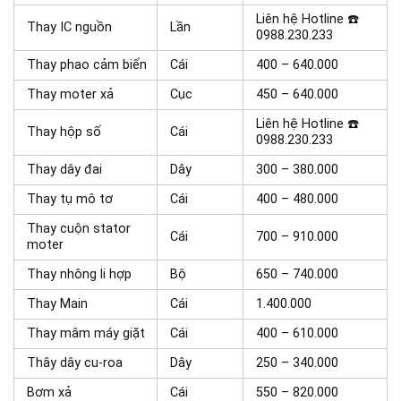
Liên hệ Hotline ☎️
Thay IC nguồn
Lần
0988.230.233
Thay phao cảm biến
Cái
400 – 640.000
Thay moter xả
Cục
450 – 640.000
Liên hệ Hotline ☎️
Thay hộp số
Cái
0988.230.233
Thay dây đai
Dây
300 – 380.000
Thay tụ mô tơ
Cái
400 – 480.000
Thay cuộn stator
Cái
700 – 910.000
moter
Thay nhông li hợp
Bộ
650 – 740.000
Thay Main
Cái
1.400.000
Thay mâm máy giặt
Cái
400 – 610.000
Thây dây cu-roa
Dây
250 – 340.000
Bơm xả
Cái
550 – 820.000