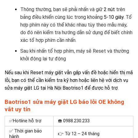
Thông thường, bạn sẽ phải nhấn và giữ
2 nút
trên
bảng điều khiển cùng lúc trong khoảng
5-10 giây
. Tổ
hợp phím này có thể khác nhau tùy theo mẫu máy,
do đó nên kiểm tra hướng dẫn sử dụng để biết chính
xác tổ hợp phím cần nhấn.
Sau khi nhấn tổ hợp phím, máy sẽ Reset và thường
khởi động lại tự động
Nếu sau khi Reset máy giặt vẫn gặp vấn đề hoặc hiển thị mã
lỗi, bạn có thể cần kiểm tra kỹ hơn hoặc liên hệ với
dịch vụ
sửa máy giặt LG tại Hà Nội
Baotriso1 để được hỗ trợ.
Baotriso1 sửa máy giặt LG báo lỗi OE không
vắt uy tín
✅Hotline hỗ trợ
☎️
0988.230.233
✅ Thời gian bảo
👉 Từ 12 – 24 tháng
hành