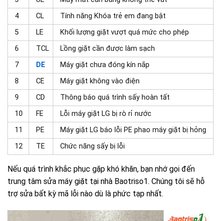
4
CL
Tính năng Khóa trẻ em đang bật
5
LE
Khối lượng giặt vượt quá mức cho phép
6
TCL
Lồng giặt cần được làm sạch
7
DE
Máy giặt chưa đóng kín nắp
8
CE
Máy giặt không vào điện
9
CD
Thông báo quá trình sấy hoàn tất
10
FE
Lỗi máy giặt LG bị rò rỉ nước
11
PE
Máy giặt LG báo lỗi PE phao máy giặt bị hỏng
12
TE
Chức năng sấy bị lỗi
Nếu quá trình khắc phục gặp khó khăn, bạn nhớ gọi đến
trung tâm sửa máy giặt tại nhà Baotriso1. Chúng tôi sẽ hỗ
trợ sửa bất kỳ mã lỗi nào dù là phức tạp nhất.