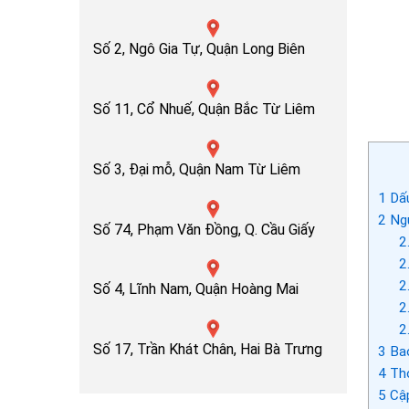
Số 2, Ngô Gia Tự, Quận Long Biên
Số 11, Cổ Nhuế, Quận Bắc Từ Liêm
Số 3, Đại mỗ, Quận Nam Từ Liêm
1
Dấu
2
Ngu
Số 74, Phạm Văn Đồng, Q. Cầu Giấy
2
2
2
Số 4, Lĩnh Nam, Quận Hoàng Mai
2
2
Số 17, Trần Khát Chân, Hai Bà Trưng
3
Bao
4
Thợ
5
Cập