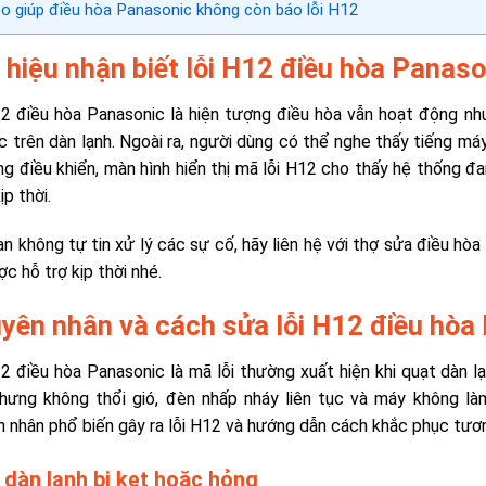
 giúp điều hòa Panasonic không còn báo lỗi H12
 hiệu nhận biết lỗi H12 điều hòa Panaso
12 điều hòa Panasonic
là hiện tượng điều hòa vẫn hoạt động nh
ục trên dàn lạnh. Ngoài ra, người dùng có thể nghe thấy tiếng m
ng điều khiển, màn hình hiển thị mã lỗi H12 cho thấy hệ thống đ
ịp thời.
n không tự tin xử lý các sự cố, hãy liên hệ với thợ sửa điều h
c hỗ trợ kịp thời nhé.
yên nhân và cách sửa lỗi H12 điều hòa 
12 điều hòa Panasonic
là mã lỗi thường xuất hiện khi quạt dàn lạ
nhưng không thổi gió, đèn nhấp nháy liên tục và máy không l
 nhân phổ biến gây ra lỗi H12 và hướng dẫn cách khắc phục tươ
 dàn lạnh bị kẹt hoặc hỏng