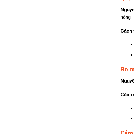
Nguyê
hỏng.
Cách 
Bo m
Nguyê
Cách 
Cảm 