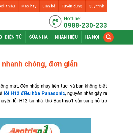
iới thiệu
Mẹo hay
Liên hệ
Tuyển dụng
Quy trình
Hotline:
0988-230-233
BỊ ĐIỆN TỬ
SỬA NHÀ
NHÃN HIỆU
HÀ NỘI
à nhanh chóng, đơn giản
ông mát, đèn nhấp nháy liên tục, và bạn không biết
về
lỗi H12 điều hòa Panasonic
, nguyên nhân gây ra
huyên lỗi H12
tại nhà, thợ Baotriso1 sẵn sàng hỗ trợ