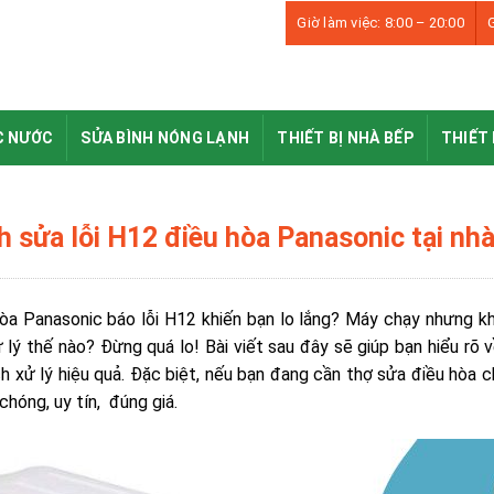
Giờ làm việc: 8:00 – 20:00
G
C NƯỚC
SỬA BÌNH NÓNG LẠNH
THIẾT BỊ NHÀ BẾP
THIẾT 
h sửa lỗi H12 điều hòa Panasonic tại nh
òa Panasonic báo lỗi H12 khiến bạn lo lắng? Máy chạy nhưng kh
 lý thế nào? Đừng quá lo! Bài viết sau đây sẽ giúp bạn hiểu rõ 
h xử lý hiệu quả. Đặc biệt, nếu bạn đang cần
thợ sửa điều hòa c
chóng, uy tín, đúng giá.