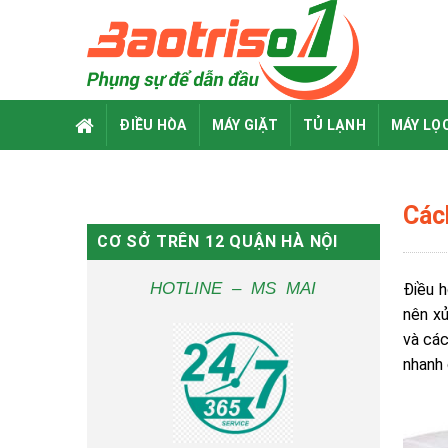
Skip
to
content
ĐIỀU HÒA
MÁY GIẶT
TỦ LẠNH
MÁY LỌ
Các
CƠ SỞ TRÊN 12 QUẬN HÀ NỘI
HOTLINE – MS MAI
Điều h
nên xử
và các
nhanh 