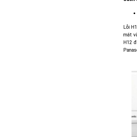
Lỗi H1
mát và
H12 đi
Panaso