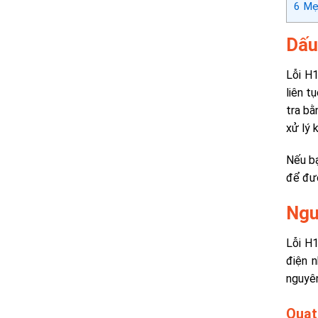
6
Mẹo
Dấu
Lỗi H
liên t
tra bằ
xử lý k
Nếu bạ
để đượ
Ngu
Lỗi H
điện 
nguyên
Quạt