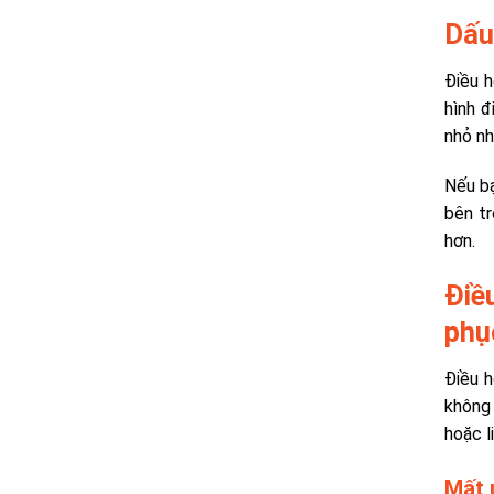
Dấu
Điều h
hình đ
nhỏ nh
Nếu bạ
bên tr
hơn.
Điề
phụ
Điều 
không 
hoặc l
Mất 