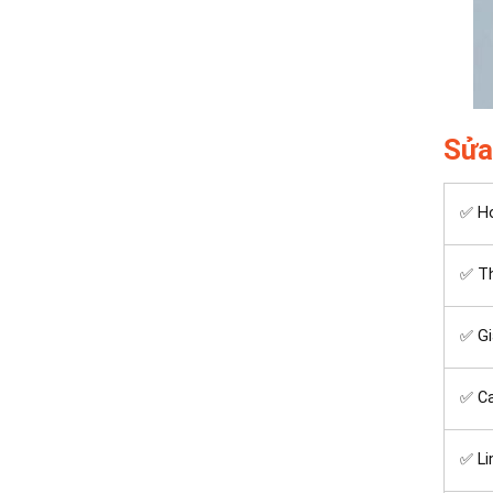
Sửa
✅ Ho
✅ Th
✅ Gi
✅ C
✅ Li