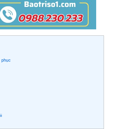
c phục
ói