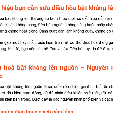
 hiệu bạn cần sửa điều hòa bật không l
òa bật không lên thường sẽ kèm theo một số dấu hiệu dễ nhận 
iều khiển không sáng,
Đèn báo nguồn không sáng
hoặc nhấp nháy
ưng không hoạt động. Cánh quạt dàn lạnh không quay
, không có g
n gặp một hay nhiều biểu hiện trên, rất có thể điều hòa đang gặ
ong. Khi đó, bạn nên liên hệ đơn vị sửa điều hòa uy tín để được
u hoà bật không lên nguồn – Nguyên 
c
hoà bật không lên nguồn
là sự cố khiến nhiều gia đình bối rối, n
có dấu hiệu hoạt động, dù đã nhấn điều khiển nhiều lần, rất có
inh kiện bên trong. Dưới đây là các nguyên nhân phổ biến và cách
nguồn điện hoặc phích cắm lỏng