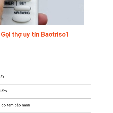
 Gọi thợ uy tín Baotriso1
hất
điểm
, có tem bảo hành