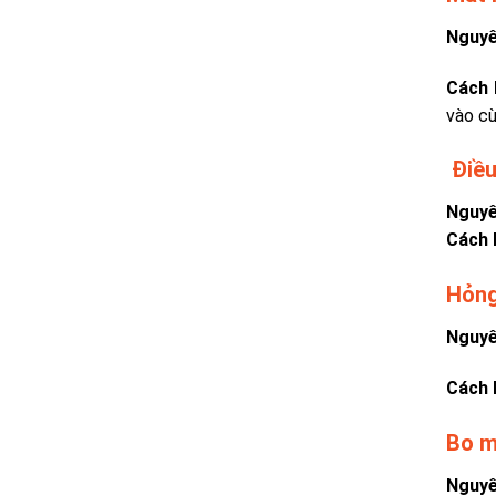
Nguyê
Cách 
vào cù
Điều
Nguyê
Cách 
Hỏng
Nguyê
Cách 
Bo m
Nguyê