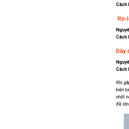
Cách 
Rơ-l
Nguyê
Cách 
Dây 
Nguyê
Cách 
Khi gặ
kiện b
nhất n
đề lớn