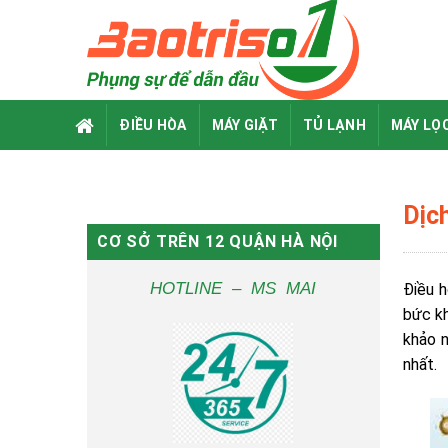
Skip
to
content
ĐIỀU HÒA
MÁY GIẶT
TỦ LẠNH
MÁY LỌ
Dịc
CƠ SỞ TRÊN 12 QUẬN HÀ NỘI
HOTLINE – MS MAI
Điều h
bức kh
khảo n
nhất.