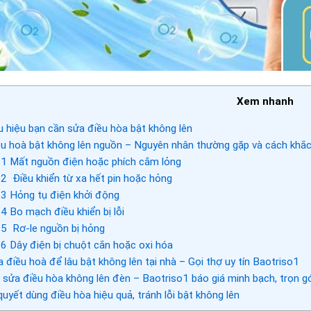
Xem nhanh
 hiệu bạn cần sửa điều hòa bật không lên
u hoà bật không lên nguồn – Nguyên nhân thường gặp và cách khắ
.1
Mất nguồn điện hoặc phích cắm lỏng
.2
Điều khiển từ xa hết pin hoặc hỏng
.3
Hỏng tụ điện khởi động
.4
Bo mạch điều khiển bị lỗi
.5
Rơ-le nguồn bị hỏng
.6
Dây điện bị chuột cắn hoặc oxi hóa
 điều hoà để lâu bật không lên tại nhà – Gọi thợ uy tín Baotriso1
 sửa điều hòa không lên đèn – Baotriso1 báo giá minh bạch, trọn g
quyết dùng điều hòa hiệu quả, tránh lỗi bật không lên