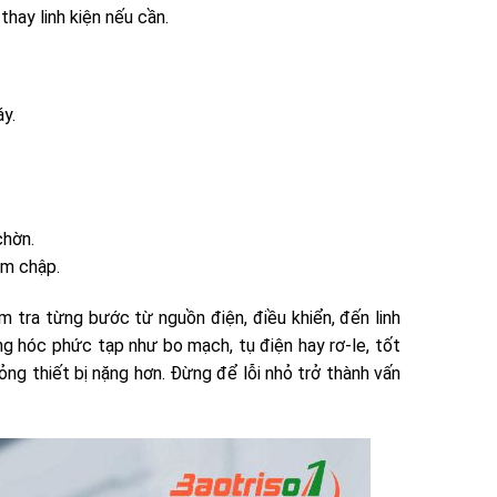
hay linh kiện nếu cần.
y.
chờn.
ạm chập.
ểm tra từng bước từ nguồn điện, điều khiển, đến linh
ỏng hóc phức tạp như bo mạch, tụ điện hay rơ-le, tốt
ng thiết bị nặng hơn. Đừng để lỗi nhỏ trở thành vấn