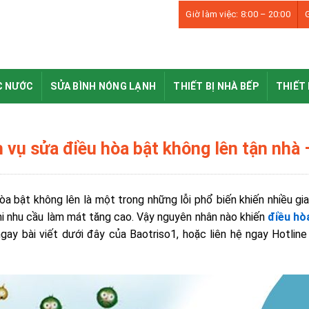
Giờ làm việc: 8:00 – 20:00
G
C NƯỚC
SỬA BÌNH NÓNG LẠNH
THIẾT BỊ NHÀ BẾP
THIẾT 
h vụ sửa điều hòa bật không lên tận nhà
òa bật không lên là một trong những lỗi phổ biến khiến nhiều gi
i nhu cầu làm mát tăng cao.
Vậy nguyên nhân nào khiến
điều hò
gay bài viết dưới đây của Baotriso1, hoặc liên hệ ngay Hotli