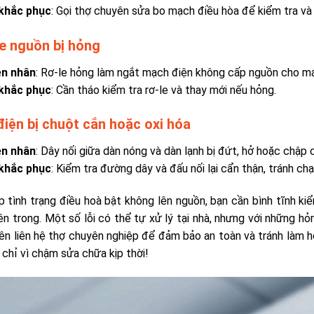
khắc phục
: Gọi thợ chuyên sửa bo mạch điều hòa để kiểm tra và t
e nguồn bị hỏng
n nhân
: Rơ-le hỏng làm ngắt mạch điện không cấp nguồn cho má
khắc phục
: Cần tháo kiểm tra rơ-le và thay mới nếu hỏng.
điện bị chuột cắn hoặc oxi hóa
n nhân
: Dây nối giữa dàn nóng và dàn lạnh bị đứt, hở hoặc chập 
khắc phục
: Kiểm tra đường dây và đấu nối lại cẩn thận, tránh ch
p tình trạng
điều hoà bật không lên nguồn
, bạn cần bình tĩnh ki
ên trong. Một số lỗi có thể tự xử lý tại nhà, nhưng với những h
ên liên hệ thợ chuyên nghiệp để đảm bảo an toàn và tránh làm hỏ
 chỉ vì chậm sửa chữa kịp thời!