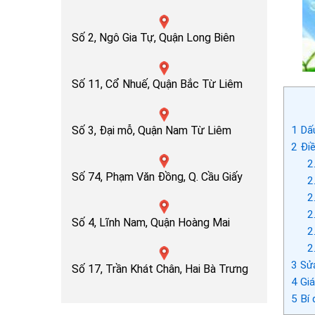
Số 2, Ngô Gia Tự, Quận Long Biên
Số 11, Cổ Nhuế, Quận Bắc Từ Liêm
Số 3, Đại mỗ, Quận Nam Từ Liêm
1
Dấu
2
Điề
2
Số 74, Phạm Văn Đồng, Q. Cầu Giấy
2
2
2
Số 4, Lĩnh Nam, Quận Hoàng Mai
2
2
3
Sửa
Số 17, Trần Khát Chân, Hai Bà Trưng
4
Giá
5
Bí 