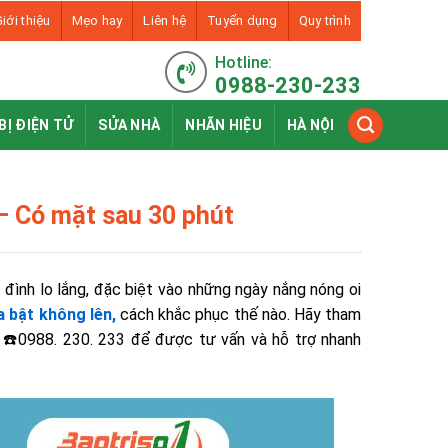
iới thiệu
Mẹo hay
Liên hệ
Tuyển dụng
Quy trình
Hotline:
0988-230-233
BỊ ĐIỆN TỬ
SỬA NHÀ
NHÃN HIỆU
HÀ NỘI
 – Có mặt sau 30 phút
a đình lo lắng, đặc biệt vào những ngày nắng nóng oi
a bật không lên,
cách khắc phục thế nào. Hãy tham
ne ☎️0988. 230. 233 để được tư vấn và hỗ trợ nhanh