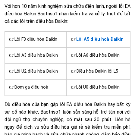
Với hơn 10 năm kinh nghiệm sửa chữa điện lạnh, ngoài lỗi EA
điều hòa Đaikin Baotriso1 nhận kiểm tra và xử lý triệt để tất
cả các lỗi trên điều hòa Daikin:
👉Lỗi F3 điều hòa Đaikin
👉
Lỗi A5 điều hoà Đaikin
👉Lỗi A3 điều hòa Đaikin
👉Lỗi A6 điều hòa Đaikin
👉Lỗi U2 điều hòa Đaikin
👉Điều hòa Đaikin lỗi L5
👉Bơm ga điều hoà
👉Lỗi U0 điều hòa Đaikin
Dù điều hòa của bạn gặp lỗi EA điều hòa Đaikin hay bất kỳ
sự cố nào khác, Baotriso1 luôn sẵn sàng hỗ trợ tận nơi với
đội ngũ thợ chuyên nghiệp, có mặt sau 30 phút. Liên hệ
ngay để dịch vụ sửa điều hòa giá rẻ sẽ kiểm tra miễn phí,
báo giá minh bạch và sửa chữa nhanh chóng, đảm bảo điều