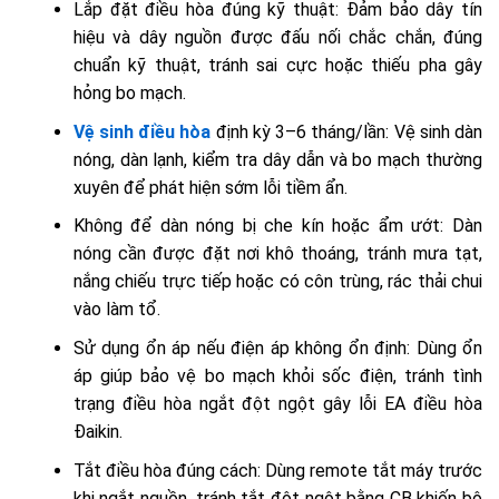
Lắp đặt điều hòa đúng kỹ thuật: Đảm bảo dây tín
hiệu và dây nguồn được đấu nối chắc chắn, đúng
chuẩn kỹ thuật, tránh sai cực hoặc thiếu pha gây
hỏng bo mạch.
Vệ sinh điều hòa
định kỳ 3–6 tháng/lần: Vệ sinh dàn
nóng, dàn lạnh, kiểm tra dây dẫn và bo mạch thường
xuyên để phát hiện sớm lỗi tiềm ẩn.
Không để dàn nóng bị che kín hoặc ẩm ướt: Dàn
nóng cần được đặt nơi khô thoáng, tránh mưa tạt,
nắng chiếu trực tiếp hoặc có côn trùng, rác thải chui
vào làm tổ.
Sử dụng ổn áp nếu điện áp không ổn định: Dùng ổn
áp giúp bảo vệ bo mạch khỏi sốc điện, tránh tình
trạng điều hòa ngắt đột ngột gây lỗi EA điều hòa
Đaikin.
Tắt điều hòa đúng cách: Dùng remote tắt máy trước
khi ngắt nguồn, tránh tắt đột ngột bằng CB khiến bộ