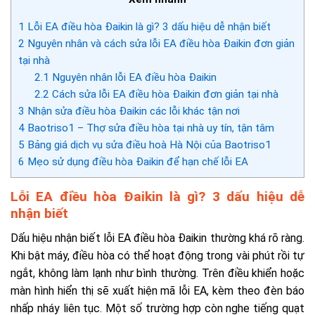
1
Lỗi EA điều hòa Đaikin là gì? 3 dấu hiệu dễ nhận biết
2
Nguyên nhân và cách sửa lỗi EA điều hòa Đaikin đơn giản
tại nhà
2.1
Nguyên nhân lỗi EA điều hòa Đaikin
2.2
Cách sửa lỗi EA điều hòa Đaikin đơn giản tại nhà
3
Nhận sửa điều hòa Đaikin các lỗi khác tận nơi
4
Baotriso1 – Thợ sửa điều hòa tại nhà uy tín, tận tâm
5
Bảng giá dịch vụ sửa điều hoà Hà Nội của Baotriso1
6
Mẹo sử dụng điều hòa Đaikin để hạn chế lỗi EA
Lỗi EA điều hòa Đaikin là gì? 3 dấu hiệu dễ
nhận biết
Dấu hiệu nhận biết lỗi EA điều hòa Đaikin thường khá rõ ràng.
Khi bật máy, điều hòa có thể hoạt động trong vài phút rồi tự
ngắt, không làm lạnh như bình thường. Trên điều khiển hoặc
màn hình hiển thị sẽ xuất hiện mã lỗi EA, kèm theo đèn báo
nhấp nháy liên tục. Một số trường hợp còn nghe tiếng quạt