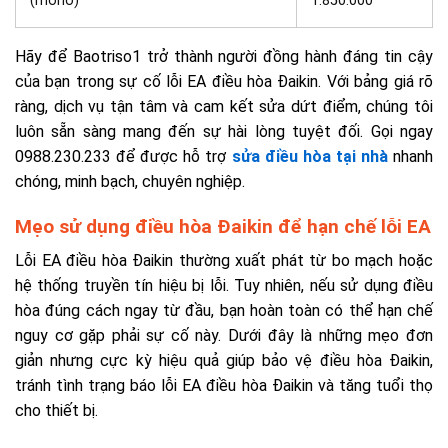
(mono)
1.850.000
Hãy để Baotriso1 trở thành người đồng hành đáng tin cậy
của bạn trong sự cố lỗi EA điều hòa Đaikin. Với bảng giá rõ
ràng, dịch vụ tận tâm và cam kết sửa dứt điểm, chúng tôi
luôn sẵn sàng mang đến sự hài lòng tuyệt đối. Gọi ngay
0988.230.233 để được hỗ trợ
sửa điều hòa tại nhà
nhanh
chóng, minh bạch, chuyên nghiệp.
Mẹo sử dụng điều hòa Đaikin để hạn chế lỗi EA
Lỗi EA điều hòa Đaikin thường xuất phát từ bo mạch hoặc
hệ thống truyền tín hiệu bị lỗi. Tuy nhiên, nếu sử dụng điều
hòa đúng cách ngay từ đầu, bạn hoàn toàn có thể hạn chế
nguy cơ gặp phải sự cố này. Dưới đây là những mẹo đơn
giản nhưng cực kỳ hiệu quả giúp bảo vệ điều hòa Đaikin,
tránh tình trạng báo lỗi EA điều hòa Đaikin và tăng tuổi thọ
cho thiết bị.