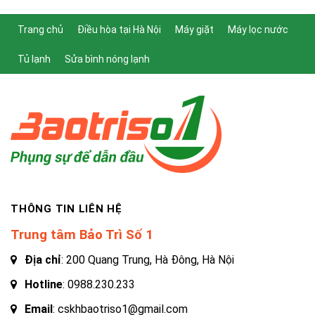
Trang chủ
Điều hòa tại Hà Nội
Máy giặt
Máy lọc nước
Tủ lạnh
Sửa bình nóng lạnh
THÔNG TIN LIÊN HỆ
Trung tâm Bảo Trì Số 1
Địa chỉ
: 200 Quang Trung, Hà Đông, Hà Nội
Hotline
:
0988.230.233
Email
: cskhbaotriso1@gmail.com