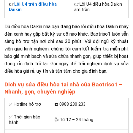
👉
Lỗi U4 trên điều hòa
👉Lỗi U4 điều hòa Daikin
Daikin
âm trần
Dù điều hòa Daikin nhà bạn đang báo lỗi điều hòa Daikin nháy
đèn xanh hay gặp bất kỳ sự cố nào khác, Baotriso1 luôn sẵn
sàng hỗ trợ tận nơi chỉ sau 30 phút. Với đội ngũ kỹ thuật
viên giàu kinh nghiệm, chúng tôi cam kết kiểm tra miễn phí,
báo giá minh bạch và sửa chữa nhanh gọn, giúp thiết bị hoạt
động ổn định trở lại. Gọi ngay để trải nghiệm dịch vụ sửa
điều hòa giá rẻ, uy tín và tận tâm cho gia đình bạn.
Dịch vụ sửa điều hòa tại nhà của Baotriso1 –
Nhanh, gọn, chuyên nghiệp
✅ Hotline hỗ trợ
☎️ 0988 230 233
✅ Thời gian bảo
👍 Từ 12 – 24 tháng
hành