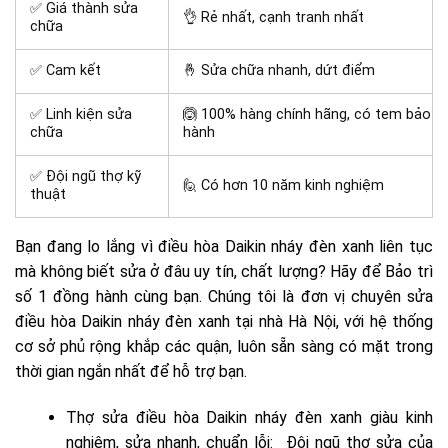
✅ Giá thành sửa
👌 Rẻ nhất, cạnh tranh nhất
chữa
✅ Cam kết
🤞 Sửa chữa nhanh, dứt điểm
✅ Linh kiện sửa
🙆 100% hàng chính hãng, có tem bảo
chữa
hành
✅ Đội ngũ thợ kỹ
🙋 Có hơn 10 năm kinh nghiệm
thuật
Bạn đang lo lắng vì điều hòa Daikin nháy đèn xanh liên tục
mà không biết sửa ở đâu uy tín, chất lượng? Hãy để Bảo trì
số 1 đồng hành cùng bạn. Chúng tôi là đơn vị chuyên sửa
điều hòa Daikin nháy đèn xanh tại nhà Hà Nội, với hệ thống
cơ sở phủ rộng khắp các quận, luôn sẵn sàng có mặt trong
thời gian ngắn nhất để hỗ trợ bạn.
Thợ sửa điều hòa Daikin nháy đèn xanh giàu kinh
nghiệm, sửa nhanh, chuẩn lỗi: Đội ngũ thợ sửa của