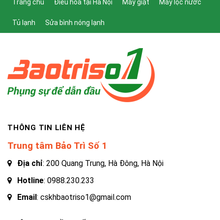
Trang chủ
Điều hòa tại Hà Nội
Máy giặt
Máy lọc nước
Tủ lạnh
Sửa bình nóng lạnh
THÔNG TIN LIÊN HỆ
Trung tâm Bảo Trì Số 1
Địa chỉ
: 200 Quang Trung, Hà Đông, Hà Nội
Hotline
:
0988.230.233
Email
: cskhbaotriso1@gmail.com