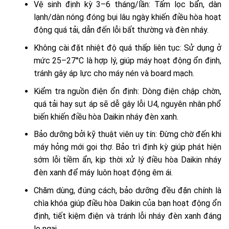
Vệ sinh định kỳ 3–6 tháng/lần: Tấm lọc bẩn, dàn
lạnh/dàn nóng đóng bụi lâu ngày khiến điều hòa hoạt
động quá tải, dẫn đến lỗi bất thường và đèn nháy.
Không cài đặt nhiệt độ quá thấp liên tục: Sử dụng ở
mức 25–27°C là hợp lý, giúp máy hoạt động ổn định,
tránh gây áp lực cho máy nén và board mạch.
Kiểm tra nguồn điện ổn định: Dòng điện chập chờn,
quá tải hay sụt áp sẽ dễ gây lỗi U4, nguyên nhân phổ
biến khiến điều hòa Daikin nháy đèn xanh.
Bảo dưỡng bởi kỹ thuật viên uy tín: Đừng chờ đến khi
máy hỏng mới gọi thợ. Bảo trì định kỳ giúp phát hiện
sớm lỗi tiềm ẩn, kịp thời xử lý điều hòa Daikin nháy
đèn xanh để máy luôn hoạt động êm ái.
Chăm dùng, đúng cách, bảo dưỡng đều đặn chính là
chìa khóa giúp điều hòa Daikin của bạn hoạt động ổn
định, tiết kiệm điện và tránh lỗi nháy đèn xanh đáng
lo ngại.