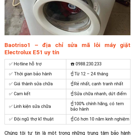
Baotriso1 – địa chỉ sửa mã lỗi máy giặt
Electrolux E51 uy tín
✅ Hotline hỗ trợ
☎️
0988.230.233
✅ Thời gian bảo hành
☝Từ 12 – 24 tháng
✅ Giá thành sửa chữa
☝Rẻ nhất, cạnh tranh nhất
✅ Cam kết
☝Sửa chữa nhanh, dứt điểm
☝100% chính hãng, có tem
✅ Linh kiện sửa chữa
bảo hành
✅ Đội ngũ thợ kĩ thuật
☝Có hơn 10 năm kinh nghiệm
Chúng tôi tự tin là một trong những
trung tâm bảo hành