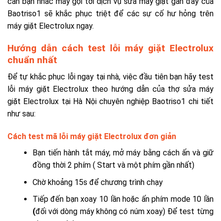
cần bạn nhấc máy gọi tới dịch vụ sửa máy giặt gần đây của
Baotriso1 sẽ khắc phục triệt để các sự cố hư hỏng trên
máy giặt Electrolux ngay.
Hướng dẫn cách test lỗi máy giặt Electrolux
chuẩn nhất
Để tự khắc phục lỗi ngay tại nhà, việc đầu tiên bạn hãy test
lỗi máy giặt Electrolux theo hướng dẫn của
thợ sửa máy
giặt Electrolux tại Hà Nội
chuyên nghiệp Baotriso1 chi tiết
như sau:
Cách test mã lỗi máy giặt Electrolux đơn giản
Bạn tiến hành tắt máy, mở máy bằng cách ấn và giữ
đồng thời 2 phím ( Start và một phím gần nhất)
Chờ khoảng 15s để chương trình chạy
Tiếp đến bạn xoay 10 lần hoặc ấn phím mode 10 lần
(
đối với dòng máy không có núm xoay) Để test từng