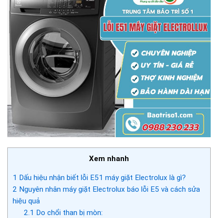
Xem nhanh
1
Dấu hiệu nhận biết lỗi E51 máy giặt Electrolux là gì?
2
Nguyên nhân máy giặt Electrolux báo lỗi E5 và cách sửa
hiệu quả
2.1
Do chổi than bị mòn: