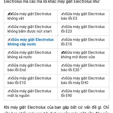
Electrolux mà các mã lỗi khác máy giặt Electrolux như:
✍
Sửa máy giặt Electrolux
✍Sửa máy giặt Electrolux
không vắt
báo lỗi E3
✍Sửa máy giặt Electrolux
✍Sửa máy giặt Electrolux
không bấm được nút start
lỗi E23
✍
Sửa máy giặt Electrolux
✍Sửa máy giặt Electrolux
không cấp nước
lỗi E10
✍Sửa máy giặt Electrolux
✍
Sửa máy giặt Electrolux
không xả nước
không mở được cửa
✍Sửa máy giặt Electrolux
✍Sửa máy giặt Electrolux
báo lỗi End
báo lỗi E20 “
✍Sửa máy giặt Electrolux
✍Sửa máy giặt Electrolux
báo lỗi E10
báo lỗi máy EHO
✍Sửa máy giặt Electrolux
✍Sửa máy giặt Electrolux
mất bị nguồn
lỗi E90
Khi máy giặt Electrolux của bạn gặp bất cứ vấn đề gì. Chỉ