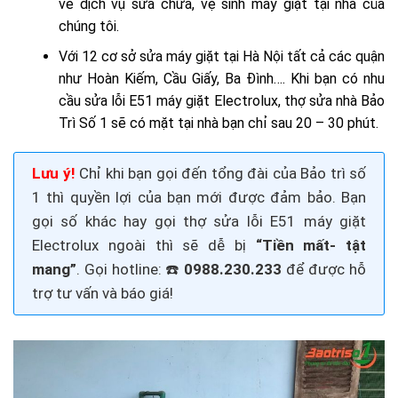
về dịch vụ sửa chữa, vệ sinh máy giặt tại nhà của
chúng tôi.
Với 12 cơ sở sửa máy giặt tại Hà Nội tất cả các quận
như Hoàn Kiếm, Cầu Giấy,
Ba Đình
…. Khi bạn có nhu
cầu sửa lỗi E51 máy giặt Electrolux, thợ sửa nhà Bảo
Trì Số 1 sẽ có mặt tại nhà bạn chỉ sau 20 – 30 phút.
Lưu ý!
Chỉ khi bạn gọi đến tổng đài của Bảo trì số
1 thì quyền lợi của bạn mới được đảm bảo. Bạn
gọi số khác hay gọi thợ
sửa lỗi E51 máy giặt
Electrolux
ngoài thì sẽ dễ bị
“Tiền mất- tật
mang”
. Gọi
hotline: ☎️
0988.230.233
để được hỗ
trợ tư vấn và báo giá!