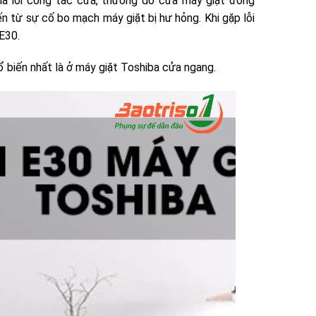
 là lỗi công tắc cửa, thường do cửa máy giặt đóng
ến từ sự cố bo mạch máy giặt bị hư hỏng. Khi gặp lỗi
E30.
ổ biến nhất là ở máy giặt Toshiba cửa ngang.