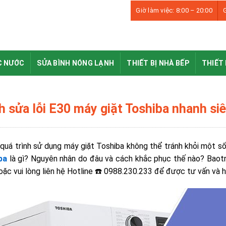
Giờ làm việc: 8:00 – 20:00
G
C NƯỚC
SỬA BÌNH NÓNG LẠNH
THIẾT BỊ NHÀ BẾP
THIẾT 
h sửa lỗi E30 máy giặt Toshiba nhanh siê
quá trình sử dụng máy giặt Toshiba không thể tránh khỏi một số
ba
là gì? Nguyên nhân do đâu và cách khắc phục thế nào? Baotri
oặc vui lòng liên hệ Hotline ☎️ 0988.230.233 để được tư vấn và hỗ