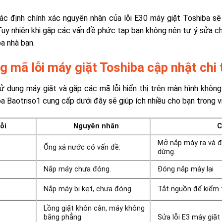
ác định chính xác nguyên nhân của lỗi E30 máy giặt Toshiba s
Tuy nhiên khi gặp các vấn đề phức tạp bạn không nên tự ý sửa c
a nhà bạn.
g mã lỗi máy giặt Toshiba cập nhật chi 
ử dụng máy giặt và gặp các mã lỗi hiển thị trên màn hình không
a Baotriso1 cung cấp dưới đây sẽ giúp ích nhiều cho bạn trong v
ỗi
Nguyên nhân
Cách kh
Mở nắp máy ra và đó
Ống xả nước có vấn đề:
dừng.
1
Nắp máy chưa đóng.
Đóng nắp máy lại
3
Nắp máy bị kẹt, chưa đóng
Tắt nguồn để kiểm t
Lồng giặt khôn cân, máy không
1
bằng phẳng
Sửa lỗi E3 máy giặt