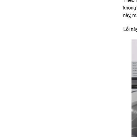
Theo b
không 
này, m
Lỗi nà