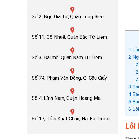
Số 2, Ngô Gia Tự, Quận Long Biên
Số 11, Cổ Nhuế, Quận Bắc Từ Liêm
1
Lỗi
2
Ngu
Số 3, Đại mỗ, Quận Nam Từ Liêm
2
2
Số 74, Phạm Văn Đồng, Q. Cầu Giấy
2
3
Bản
4
Bao
Số 4, Lĩnh Nam, Quận Hoàng Mai
5
Báo
6
Lời
Số 17, Trần Khát Chân, Hai Bà Trưng
Lỗi