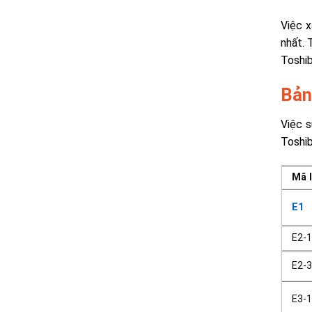
Việc x
nhất. 
Toshib
Bản
Việc s
Toshib
Mã l
E1
E2-
E2-
E3-