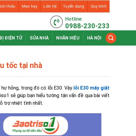
iới thiệu
Mẹo hay
Liên hệ
Tuyển dụng
Quy trình
Hotline:
0988-230-233
BỊ ĐIỆN TỬ
SỬA NHÀ
NHÃN HIỆU
HÀ NỘI
u tốc tại nhà
 hư hỏng, trong đó có lỗi E30.
Vậy
lỗi E30 máy giặt
so1 sẽ giúp bạn hiểu tường tận vấn đề qua bài viết
 trợ nhiệt tình nhất.