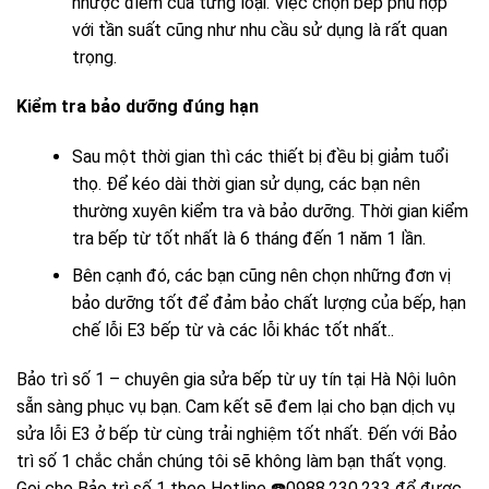
nhược điểm của từng loại. Việc chọn bếp phù hợp
với tần suất cũng như nhu cầu sử dụng là rất quan
trọng.
Kiểm tra bảo dưỡng đúng hạn
Sau một thời gian thì các thiết bị đều bị giảm tuổi
thọ. Để kéo dài thời gian sử dụng, các bạn nên
thường xuyên kiểm tra và bảo dưỡng. Thời gian kiểm
tra bếp từ tốt nhất là 6 tháng đến 1 năm 1 lần.
Bên cạnh đó, các bạn cũng nên chọn những đơn vị
bảo dưỡng tốt để đảm bảo chất lượng của bếp, hạn
chế lỗi E3 bếp từ và các lỗi khác tốt nhất..
Bảo trì số 1 – chuyên gia
sửa bếp từ
uy tín tại Hà Nội luôn
sẵn sàng phục vụ bạn. Cam kết sẽ đem lại cho bạn dịch vụ
sửa lỗi E3 ở bếp từ cùng trải nghiệm tốt nhất. Đến với Bảo
trì số 1 chắc chắn chúng tôi sẽ không làm bạn thất vọng.
Gọi cho Bảo trì số 1 theo Hotline ☎️
0988.230.233
để được