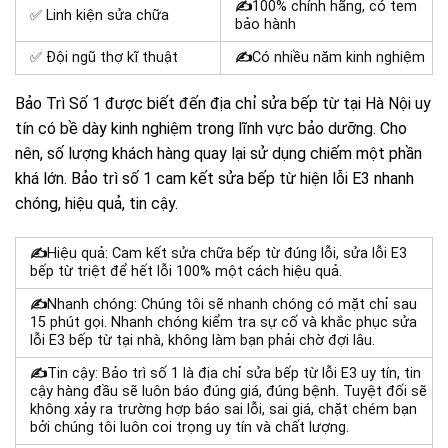
✍
100% chính hãng, có tem
✅ Linh kiện sửa chữa
bảo hành
✅ Đội ngũ thợ kĩ thuật
✍
Có nhiều năm kinh nghiệm
Bảo Trì Số 1 được biết đến địa chỉ sửa bếp từ tại Hà Nội uy
tín có bề dày kinh nghiệm trong lĩnh vực bảo dưỡng. Cho
nên, số lượng khách hàng quay lại sử dụng chiếm một phần
khá lớn.
Bảo trì số 1 cam kết sửa
bếp từ hiện lỗi E3
nhanh
chóng, hiệu quả, tin cậy.
✍
Hiệu quả: Cam kết sửa chữa bếp từ đúng lỗi, sửa lỗi E3
bếp từ triệt để hết lỗi 100% một cách hiệu quả.
✍
Nhanh chóng: Chúng tôi sẽ nhanh chóng có mặt chỉ sau
15 phút gọi. Nhanh chóng kiểm tra sự cố và khắc phục
sửa
lỗi E3 bếp từ
tại nhà, không làm bạn phải chờ đợi lâu.
✍
Tin cậy: Bảo trì số 1 là địa chỉ sửa
bếp từ lỗi E3
uy tín, tin
cậy hàng đầu sẽ luôn báo đúng giá, đúng bệnh. Tuyệt đối sẽ
không xảy ra trường hợp báo sai lỗi, sai giá, chặt chém bạn
bởi chúng tôi luôn coi trọng uy tín và chất lượng.