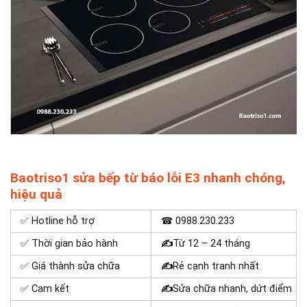
Baotriso1 sửa bếp từ báo lỗi E3 nhanh chóng,
hiệu quả
✅ Hotline hỗ trợ
☎
0988.230.233
✅ Thời gian bảo hành
✍
Từ 12 – 24 tháng
✅ Giá thành sửa chữa
✍
Rẻ cạnh tranh nhất
✅ Cam kết
✍
Sửa chữa nhanh, dứt điểm