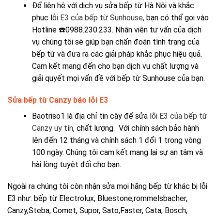
Để liên hệ với dịch vụ sửa bếp từ Hà Nội và khắc
phục l
ỗi E3 của bếp từ Sunhouse,
bạn có thể gọi vào
Hotline ☎️
0988.230.233
. Nhân viên tư vấn của dịch
vụ chúng tôi sẽ giúp bạn chẩn đoán tình trạng của
bếp từ và đưa ra các giải pháp khắc phục hiệu quả.
Cam kết mang đến cho bạn dịch vụ chất lượng và
giải quyết mọi vấn đề với bếp từ Sunhouse của bạn.
Sửa bếp từ Canzy báo lỗi E3
Baotriso1 là địa chỉ tin cậy để sửa l
ỗi E3 của bếp từ
Canzy uy tín,
chất lượng. Với chính sách bảo hành
lên đến 12 tháng và chính sách 1 đổi 1 trong vòng
100 ngày. Chúng tôi cam kết mang lại sự an tâm và
hài lòng tuyệt đối cho bạn.
Ngoài ra chúng tôi còn nhận sửa mọi hãng bếp từ khác bị lỗi
E3 như: bếp từ Electrolux, Bluestone,rommelsbacher,
Canzy,Steba, Comet, Supor, Sato,Faster, Cata, Bosch,