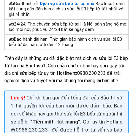
✍
Giá thành rẻ:
Dịch vụ sửa bếp từ tại nhà
Baotriso1 c
am
kết cung cấp đến bạn dịch vụ
sửa lỗi E3 bếp từ
tốt nhất với
giá rẻ nhất.
✍
24/24: Thợ
chuyên sửa bếp từ tại Hà Nội s
ẵn sàng hỗ mọi
lúc mọi nơi, phục vụ 24/24 bất kể ngày đêm.
✍
Bảo hành dài hạn: Thời gian bảo hành dịch vụ
sửa lỗi E3
bếp từ
dài hạn từ 6 đến 12 tháng.
Trên đây là những ưu đãi đặc biệt mà dịch vụ sửa lỗi E3 bếp
từ tại nhà Baotriso1. Còn chần chờ gì, bạn hãy gọi ngay tới
địa chỉ sửa bếp từ uy tín
Hotline ☎️
0988.230.233
để trải
nghiệm dịch vụ tuyệt vời mà chúng tôi mang lại bạn nhé.
Lưu ý!
Chỉ khi bạn gọi đến tổng đài của Bảo trì số
1 thì quyền lợi của bạn mới được đảm bảo. Bạn
gọi số khác hay gọi thợ
sửa lỗi E3 bếp từ
ngoài thì
sẽ dễ bị
“Tiền mất- tật mang”
. Gọi
uy tín
Hotline
☎️
0988.230.233
để được hỗ trợ tư vấn và báo