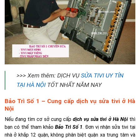
>>> Xem thêm: DỊCH VỤ
SỬA TIVI UY TÍN
TẠI HÀ NỘI
TỐT NHẤT NĂM NAY
Bảo Trì Số 1 – Cung cấp dịch vụ sửa tivi ở Hà
Nội
Nếu đang tìm cơ sở cung cấp
dịch vụ sửa tivi ở Hà Nội
thì
bạn có thể tham khảo
Bảo Trì Số 1
. Đơn vị nhận sửa tivi tại
nhà ở khắp 12 quận, không phân biệt quận xa trung tâm và