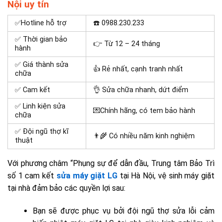
Nội uy tín
✅Hotline hỗ trợ
☎️
0988.230.233
✅ Thời gian bảo
👉 Từ 12 – 24 tháng
hành
✅ Giá thành sửa
👍 Rẻ nhất, cạnh tranh nhất
chữa
✅ Cam kết
👌 Sửa chữa nhanh, dứt điểm
✅ Linh kiện sửa
💌Chính hãng, có tem bảo hành
chữa
✅ Đội ngũ thợ kĩ
👨‍🌾 Có nhiều năm kinh nghiệm
thuật
Với phương châm “Phụng sự để dẫn đầu, Trung tâm Bảo Trì
số 1 cam kết
sửa máy giặt LG
tại Hà Nội, vệ sinh máy giặt
tại nhà đảm bảo các quyền lợi sau:
Bạn sẽ được phục vụ bởi đội ngũ thợ sửa lỗi cảm