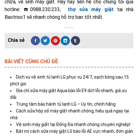
chữa, vệ sinh máy giặt. Hãy hãy liên hệ cho chúng tôi qua
hotline: ☎️0988.230.233,
thợ sửa máy giặt
tại nhà
Baotriso1 sẽ nhanh chóng hỗ trợ bạn tốt nhất.
BÀI VIẾT CÙNG CHỦ ĐỀ
Dịch vụ vệ sinh tủ lạnh LG phục vụ 24/7, sạch bóng sau 15
phút gọi
Địa chỉ sửa máy giặt Aqua báo lỗi E9 dứt lỗi nhanh, giá ưu
đãi
Trung tâm bảo hành tủ lạnh LG – Uy tín, chính hãng
Cách sửa hộp số máy giặt nhanh chóng, hiệu quả ngay tại
nhà
Vệ sinh máy giặt tại Đống Đa nhanh chóng chuyên nghiệp!
Bật mí cách sửa máy giặt LG báo lỗi AE cực nhanh, đơn giản