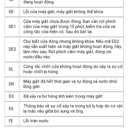
đang hoạt động
DE
Lỗi cửa máy giặt, máy giặt không thể khóa
Cửa máy giặt chưa được đóng. Bạn cần rút phích
DE1
cắm của máy giặt trong 15 phút, kiểm tra cửa và
công tắc cửa hiện có. Sau đó bật lại.
Cho biết cửa đóng nhưng không khóa. Nếu mã ED2
này vẫn xuất hiện và máy giặt không hoạt động, hãy
DE2
làm như sau: Rút phích cắm máy giặt, đóng vòi
nước/đầu vào.
Công tắc chốt cửa không hoạt động do xảy ra sự cố
DL
hoặc chốt bị hỏng.
Máy giặt đã hết thời gian và tự động xả nước khỏi
DR
lồng giặt.
D3
Đã xảy ra hư hỏng linh kiện trong máy giặt
Thông báo về sự cố xảy ra trong bộ ly hợp do có vật
E6
lạ mắc vào giữa bộ xung và ống.
FE
Lỗi tràn nước