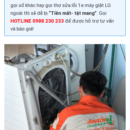
gọi số khác hay gọi thợ
sửa lỗi 1e máy giặt LG
ngoài thì sẽ dễ bị
“Tiền mất- tật mang”
. Gọi
HOTLINE 0988 230 233
để được hỗ trợ tư vấn
và báo giá!