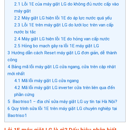
2.1
Lỗi 1E của máy giặt LG do không đủ nước cấp vào
máy giặt
2.2
Máy giặt LG hiện lỗi 1E do áp lực nước quá yếu
2.3
Lỗi 1E trên máy giặt LG do lưới lọc trên van cấp
nước bị tắc
2.4
Máy giặt LG hiện lỗi 1E do hỏng van cấp nước
2.5
Hỏng bo mạch gây ra lỗi 1E máy giặt LG
3
Hướng dẫn cách Reset máy giặt LG đơn giản, dễ thành
công
4
Bảng mã lỗi máy giặt LG cửa ngang, cửa trên cập nhật
mới nhất
4.1
Mã lỗi máy giặt LG cửa ngang
4.2
Mã lỗi máy giặt LG inverter cửa trên liên qua đến
phần cứng
5
Baotriso1 – địa chỉ sửa máy giặt LG uy tín tại Hà Nội?
6
Quy trình sửa lỗi 1E trên máy giặt LG chuyên nghiệp tại
Baotriso1
Lỗi 1E máy giặt LG là gì? Dấu hiệu nhận biết