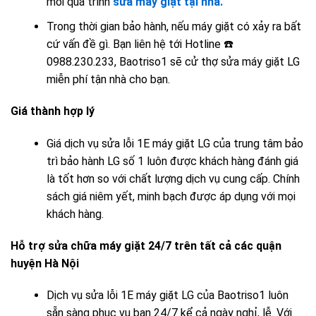
mỗi quá trình
sửa máy giặt tại nhà.
Trong thời gian bảo hành, nếu máy giặt có xảy ra bất
cứ vấn đề gì. Bạn liên hệ tới Hotline
☎️
0988.230.233
, Baotriso1 sẽ cử
thợ sửa máy giặt LG
miễn phí tận nhà cho bạn.
Giá thành hợp lý
Giá dịch vụ sửa lỗi 1E máy giặt LG của trung tâm bảo
trì bảo hành LG số 1 luôn được khách hàng đánh giá
là tốt hơn so với chất lượng dịch vụ cung cấp. Chính
sách giá niêm yết, minh bạch được áp dụng với mọi
khách hàng.
Hỗ trợ sửa chữa máy giặt 24/7 trên tất cả các quận
huyện Hà Nội
Dịch vụ sửa lỗi 1E máy giặt LG của Baotriso1 luôn
sẵn sàng phục vụ bạn 24/7 kể cả ngày nghỉ, lễ. Với