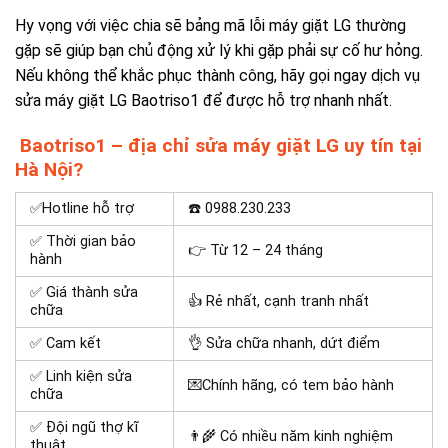
Hy vọng với việc chia sẽ bảng mã lỗi máy giặt LG thường
gặp sẽ giúp bạn chủ động xử lý khi gặp phải sự cố hư hỏng.
Nếu không thể khắc phục thành công, hãy gọi ngay dịch vụ
sửa máy giặt LG Baotriso1 để được hỗ trợ nhanh nhất.
Baotriso1 – địa chỉ sửa máy giặt LG uy tín tại
Hà Nội?
✅Hotline hỗ trợ
☎️
0988.230.233
✅ Thời gian bảo
👉 Từ 12 – 24 tháng
hành
✅ Giá thành sửa
👍 Rẻ nhất, cạnh tranh nhất
chữa
✅ Cam kết
👌 Sửa chữa nhanh, dứt điểm
✅ Linh kiện sửa
💌Chính hãng, có tem bảo hành
chữa
✅ Đội ngũ thợ kĩ
👨‍🌾 Có nhiều năm kinh nghiệm
thuật