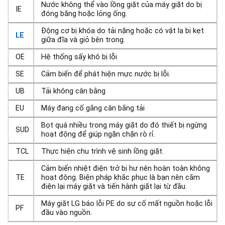
Nước không thể vào lồng giặt của máy giặt do bị
IE
đóng băng hoặc lỏng ống.
Động cơ bị khóa do tải nặng hoặc có vật lạ bị kẹt
LE
giữa đĩa và giỏ bên trong.
OE
Hệ thống sấy khô bị lỗi
SE
Cảm biến để phát hiện mực nước bị lỗi.
UB
Tải không cân bằng
EU
Máy đang cố gắng cân bằng tải
Bọt quá nhiều trong máy giặt do đó thiết bị ngừng
SUD
hoạt động để giúp ngăn chặn rò rỉ.
TCL
Thực hiện chu trình vệ sinh lồng giặt.
Cảm biến nhiệt điện trở bị hư nên hoàn toàn không
TE
hoạt động. Biện pháp khắc phục là bạn nên cắm
điện lại máy giặt và tiến hành giặt lại từ đầu.
Máy giặt LG báo lỗi PE do sự cố mất nguồn hoặc lỗi
PF
đầu vào nguồn.