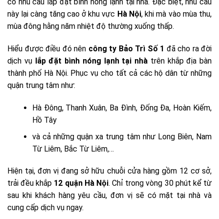
có nhu cầu lắp đặt bình nóng lạnh tại nhà. Đặc biệt, nhu cầu
này lại càng tăng cao ở khu vực
Hà Nội
, khi mà vào mùa thu,
mùa đông hằng năm nhiệt độ thường xuống thấp.
Hiểu được điều đó nên
công ty Bảo Trì Số 1
đã cho ra đời
dịch vụ
lắp đặt bình nóng lạnh tại nhà
trên khắp địa bàn
thành phố Hà Nội. Phục vụ cho tất cả các hộ dân từ những
quận trung tâm như:
Hà Đông, Thanh Xuân, Ba Đình, Đống Đa, Hoàn Kiếm,
Hồ Tây
và cả những quận xa trung tâm như Long Biên, Nam
Từ Liêm, Bắc Từ Liêm,…
Hiện tại, đơn vị đang sở hữu chuỗi cửa hàng gồm 12 cơ sở,
trải đều khắp
12 quận Hà Nội
. Chỉ trong vòng 30 phút kể từ
sau khi khách hàng yêu cầu, đơn vị sẽ có mặt tại nhà và
cung cấp dịch vụ ngay.