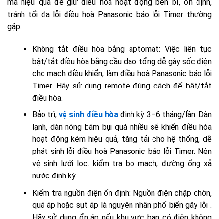
mà hiệu quả để giữ điều hòa hoạt động bền bỉ, ổn định,
tránh tối đa lỗi điều hoà Panasonic báo lỗi Timer thường
gặp.
Không tắt điều hòa bằng aptomat:
Việc liên tục
bật/tắt điều hòa bằng cầu dao tổng dễ gây sốc điện
cho mạch điều khiển, làm điều hoà Panasonic báo lỗi
Timer. Hãy sử dụng remote đúng cách để bật/tắt
điều hòa.
Bảo trì,
vệ sinh điều hòa
định kỳ 3–6 tháng/lần:
Dàn
lạnh, dàn nóng bám bụi quá nhiều sẽ khiến điều hòa
hoạt động kém hiệu quả, tăng tải cho hệ thống, dễ
phát sinh lỗi điều hoà Panasonic báo lỗi Timer. Nên
vệ sinh lưới lọc, kiểm tra bo mạch, đường ống xả
nước định kỳ.
Kiểm tra nguồn điện ổn định:
Nguồn điện chập chờn,
quá áp hoặc sụt áp là nguyên nhân phổ biến gây lỗi .
Hãy sử dụng ổn áp nếu khu vực bạn có điện không