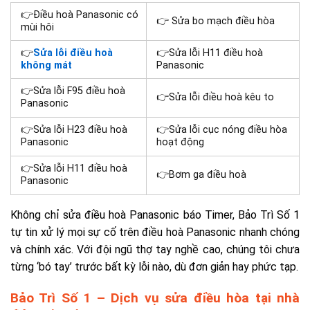
👉Điều hoà Panasonic có
👉 Sửa bo mạch điều hòa
mùi hôi
👉
Sửa lỗi điều hoà
👉Sửa lỗi H11 điều hoà
không mát
Panasonic
👉Sửa lỗi F95 điều hoà
👉Sửa lỗi điều hoà kêu to
Panasonic
👉Sửa lỗi H23 điều hoà
👉Sửa lỗi cục nóng điều hòa
Panasonic
hoạt động
👉Sửa lỗi H11 điều hoà
👉Bơm ga điều hoà
Panasonic
Không chỉ sửa điều hoà Panasonic báo Timer, Bảo Trì Số 1
tự tin xử lý mọi sự cố trên điều hoà Panasonic nhanh chóng
và chính xác. Với đội ngũ thợ tay nghề cao, chúng tôi chưa
từng ‘bó tay’ trước bất kỳ lỗi nào, dù đơn giản hay phức tạp.
Bảo Trì Số 1 – Dịch vụ sửa điều hòa tại nhà