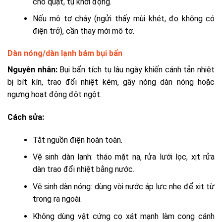
cho quạt, tụ khởi động.
Nếu mô tơ cháy (ngửi thấy mùi khét, đo không có
điện trở), cần thay mới mô tơ.
Dàn nóng/dàn lạnh bám bụi bẩn
Nguyên nhân:
Bụi bẩn tích tụ lâu ngày khiến cánh tản nhiệt
bị bít kín, trao đổi nhiệt kém, gây nóng dàn nóng hoặc
ngưng hoạt động đột ngột.
Cách sửa:
Tắt nguồn điện hoàn toàn.
Vệ sinh dàn lạnh: tháo mặt nạ, rửa lưới lọc, xịt rửa
dàn trao đổi nhiệt bằng nước.
Vệ sinh dàn nóng: dùng vòi nước áp lực nhẹ để xịt từ
trong ra ngoài.
Không dùng vật cứng cọ xát mạnh làm cong cánh