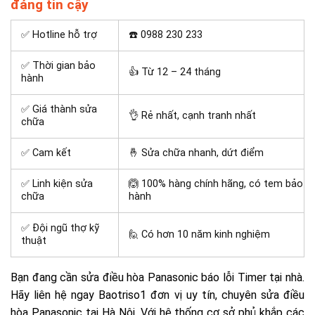
đáng tin cậy
✅ Hotline hỗ trợ
☎️ 0988 230 233
✅ Thời gian bảo
👍 Từ 12 – 24 tháng
hành
✅ Giá thành sửa
👌 Rẻ nhất, cạnh tranh nhất
chữa
✅ Cam kết
🤞 Sửa chữa nhanh, dứt điểm
✅ Linh kiện sửa
🙆 100% hàng chính hãng, có tem bảo
chữa
hành
✅ Đội ngũ thợ kỹ
🙋 Có hơn 10 năm kinh nghiệm
thuật
Bạn đang cần sửa điều hòa Panasonic báo lỗi Timer tại nhà.
Hãy liên hệ ngay Baotriso1 đơn vị uy tín, chuyên sửa điều
hòa Panasonic tại Hà Nội. Với hệ thống cơ sở phủ khắp các