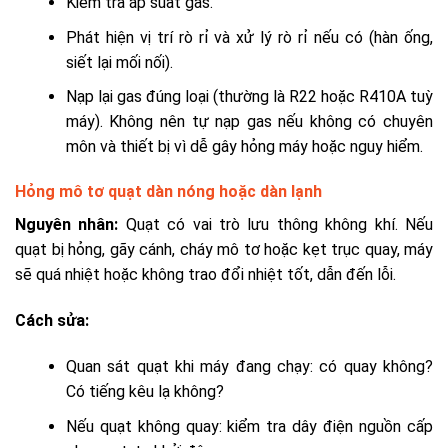
Kiểm tra áp suất gas.
Phát hiện vị trí rò rỉ và xử lý rò rỉ nếu có (hàn ống,
siết lại mối nối).
Nạp lại gas đúng loại (thường là R22 hoặc R410A tuỳ
máy). Không nên tự nạp gas nếu không có chuyên
môn và thiết bị vì dễ gây hỏng máy hoặc nguy hiểm.
Hỏng mô tơ quạt dàn nóng hoặc dàn lạnh
Nguyên nhân:
Quạt có vai trò lưu thông không khí. Nếu
quạt bị hỏng, gãy cánh, cháy mô tơ hoặc kẹt trục quay, máy
sẽ quá nhiệt hoặc không trao đổi nhiệt tốt, dẫn đến lỗi.
Cách sửa:
Quan sát quạt khi máy đang chạy: có quay không?
Có tiếng kêu lạ không?
Nếu quạt không quay: kiểm tra dây điện nguồn cấp