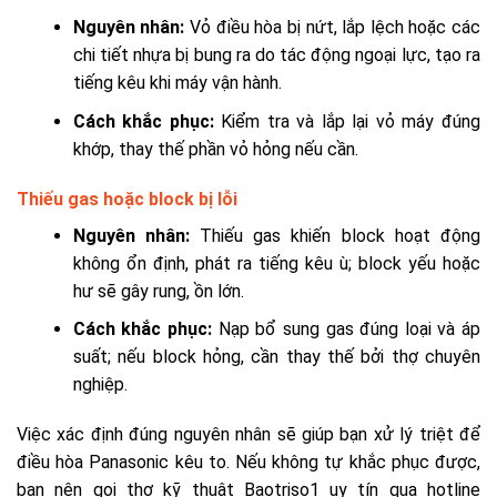
Nguyên nhân:
Vỏ điều hòa bị nứt, lắp lệch hoặc các
chi tiết nhựa bị bung ra do tác động ngoại lực, tạo ra
tiếng kêu khi máy vận hành.
Cách khắc phục:
Kiểm tra và lắp lại vỏ máy đúng
khớp, thay thế phần vỏ hỏng nếu cần.
Thiếu gas hoặc block bị lỗi
Nguyên nhân:
Thiếu gas khiến block hoạt động
không ổn định, phát ra tiếng kêu ù; block yếu hoặc
hư sẽ gây rung, ồn lớn.
Cách khắc phục:
Nạp bổ sung gas đúng loại và áp
suất; nếu block hỏng, cần thay thế bởi thợ chuyên
nghiệp.
Việc xác định đúng nguyên nhân sẽ giúp bạn xử lý triệt để
điều hòa Panasonic kêu to. Nếu không tự khắc phục được,
bạn nên gọi thợ kỹ thuật Baotriso1 uy tín qua hotline