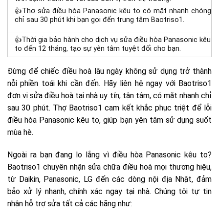
👍Thợ sửa điều hòa Panasonic kêu to có mặt nhanh chóng
chỉ sau 30 phút khi bạn gọi đến trung tâm Baotriso1.
👍Thời gia bảo hành cho dịch vụ sửa điều hòa Panasonic kêu
to đến 12 tháng, tạo sự yên tâm tuyệt đối cho bạn.
Đừng để chiếc điều hoà lâu ngày không sử dụng trở thành
nỗi phiền toái khi cần đến. Hãy liên hệ ngay với Baotriso1
đơn vị sửa điều hoà tại nhà uy tín, tận tâm, có mặt nhanh chỉ
sau 30 phút. Thợ Baotriso1 cam kết khắc phục triệt để lỗi
điều hòa Panasonic kêu to
, giúp bạn yên tâm sử dụng suốt
mùa hè
.
Ngoài ra bạn đang lo lắng vì điều hòa Panasonic kêu to?
Baotriso1 chuyên nhận sửa chữa điều hoà mọi thương hiệu,
từ Daikin, Panasonic, LG đến các dòng nội địa Nhật, đảm
bảo xử lý nhanh, chính xác ngay tại nhà.
Chúng tôi tự tin
nhận hỗ trợ sửa tất cả các hãng như: