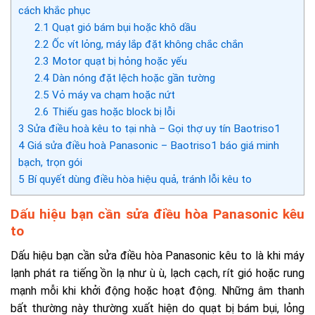
cách khắc phục
2.1
Quạt gió bám bụi hoặc khô dầu
2.2
Ốc vít lỏng, máy lắp đặt không chắc chắn
2.3
Motor quạt bị hỏng hoặc yếu
2.4
Dàn nóng đặt lệch hoặc gần tường
2.5
Vỏ máy va chạm hoặc nứt
2.6
Thiếu gas hoặc block bị lỗi
3
Sửa điều hoà kêu to tại nhà – Gọi thợ uy tín Baotriso1
4
Giá sửa điều hoà Panasonic – Baotriso1 báo giá minh
bạch, trọn gói
5
Bí quyết dùng điều hòa hiệu quả, tránh lỗi kêu to
Dấu hiệu bạn cần sửa điều hòa Panasonic kêu
to
Dấu hiệu bạn cần sửa điều hòa Panasonic kêu to
là khi máy
lạnh phát ra tiếng ồn lạ như ù ù, lạch cạch, rít gió hoặc rung
mạnh mỗi khi khởi động hoặc hoạt động. Những âm thanh
bất thường này thường xuất hiện do quạt bị bám bụi, lỏng