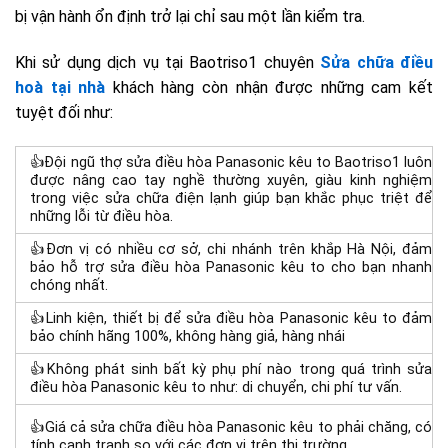
bị vận hành ổn định trở lại chỉ sau một lần kiểm tra.
Khi sử dụng dịch vụ tại Baotriso1 chuyên
Sửa chữa điều
hoà tại nhà
khách hàng còn nhận được những cam kết
tuyệt đối như:
👍Đội ngũ thợ sửa điều hòa Panasonic kêu to Baotriso1 luôn
được nâng cao tay nghề thường xuyên, giàu kinh nghiệm
trong việc sửa chữa điện lạnh giúp bạn khắc phục triệt để
những lỗi từ điều hòa.
👍Đơn vị có nhiều cơ sở, chi nhánh trên khắp Hà Nội, đảm
bảo hỗ trợ sửa điều hòa Panasonic kêu to cho bạn nhanh
chóng nhất.
👍Linh kiện, thiết bị để sửa điều hòa Panasonic kêu to đảm
bảo chính hãng 100%, không hàng giả, hàng nhái
👍Không phát sinh bất kỳ phụ phí nào trong quá trình sửa
điều hòa Panasonic kêu to như: di chuyển, chi phí tư vấn.
👍Giá cả sửa chữa điều hòa Panasonic kêu to phải chăng, có
tính cạnh tranh so với các đơn vị trên thị trường.