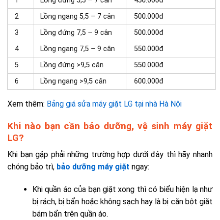
1
Lồng đứng 5,5 – 7 cân
450.000đ
2
Lồng ngang 5,5 – 7 cân
500.000đ
3
Lồng đứng 7,5 – 9 cân
500.000đ
4
Lồng ngang 7,5 – 9 cân
550.000đ
5
Lồng đứng >9,5 cân
550.000đ
6
Lồng ngang >9,5 cân
600.000đ
Xem thêm:
Bảng giá sửa máy giặt LG tại nhà Hà Nội
Khi nào bạn cần bảo dưỡng, vệ sinh máy giặt
LG?
Khi bạn gặp phải những trường hợp dưới đây thì hãy nhanh
chóng bảo trì,
bảo dưỡng máy giặt
ngay:
Khi quần áo của bạn giặt xong thì có biểu hiện lạ như
bị rách, bị bẩn hoặc không sạch hay là bị cặn bột giặt
bám bẩn trên quần áo.