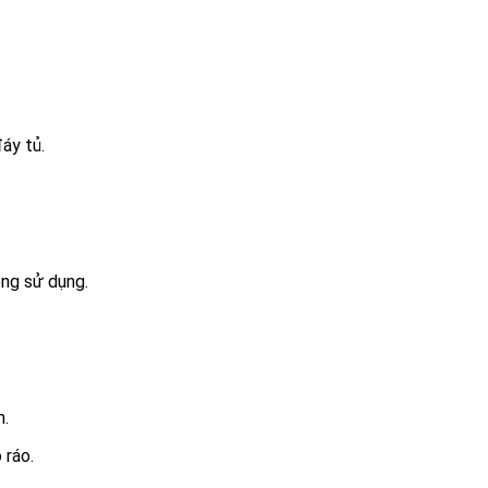
đáy tủ.
ông sử dụng.
n.
 ráo.