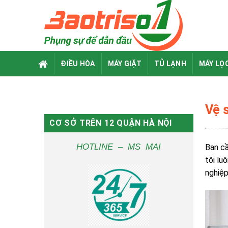
Skip
to
content
ĐIỀU HÒA
MÁY GIẶT
TỦ LẠNH
MÁY LỌ
Vệ s
CƠ SỞ TRÊN 12 QUẬN HÀ NỘI
HOTLINE – MS MAI
Bạn cầ
tôi lu
nghiệp