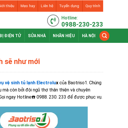
iới thiệu
Mẹo hay
Liên hệ
Tuyển dụng
Quy trình
Hotline:
0988-230-233
BỊ ĐIỆN TỬ
SỬA NHÀ
NHÃN HIỆU
HÀ NỘI
ch sẽ như mới
vụ vệ sinh tủ lạnh Electrolu
x
của Baotriso1. Chúng
ụ mà còn bởi đội ngũ thợ thân thiện và chuyên
 Gọi ngay Hotline☎️ 0988. 230. 233 để được phục vụ.