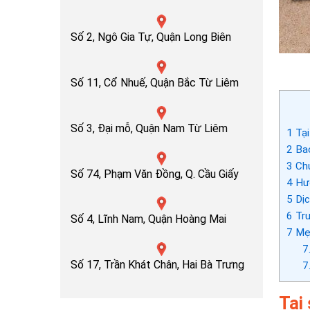
Số 2, Ngô Gia Tự, Quận Long Biên
Số 11, Cổ Nhuế, Quận Bắc Từ Liêm
Số 3, Đại mỗ, Quận Nam Từ Liêm
1
Tại
2
Bao
3
Chu
Số 74, Phạm Văn Đồng, Q. Cầu Giấy
4
Hướ
5
Dịc
6
Tru
Số 4, Lĩnh Nam, Quận Hoàng Mai
7
Mẹo
7
Số 17, Trần Khát Chân, Hai Bà Trưng
7
Tại