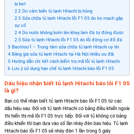
bị kẹt
2.2
Do cảm biến tủ lạnh Hitachi bị hỏng
2.3
Sửa chữa tủ lạnh Hitachi lỗi F1 05 do bo mạch gặp
sự cố
2.4
Do nước không bơm lên khay làm đá tự động được
2.5
Sửa tủ lạnh Hitachi lỗi F1 05 do lỗi động cơ đổ đá
3
Baotriso1 – Trung tâm sửa chữa tủ lạnh Hitachi uy tín
4
Bảng giá sửa tủ lạnh Hitachi tại Hà Nội nhiều ưu đãi
5
Hướng dẫn chi tiết cách kiểm tra mã lỗi tủ lạnh Hitachi
6
Lưu ý sử dụng hạn chế tủ lạnh Hitachi báo lỗi F1 05
Dấu hiệu nhận biết tủ lạnh Hitachi báo lỗi F1 05
là gì?
Bạn có thể nhận biết tủ lạnh Hitachi báo lỗi F1 05 từ các
dấu hiệu sau:
Đối với tủ lạnh Hitachi có bảng điều khiển ngoài
thì hiển thị mã lỗi F1 05 trực tiếp.
Đối với tủ không có bảng
điều khiển thì bạn dựa vào số lần nháy đèn báo hiệu.
Tủ lạnh
Hitachi báo lỗi F1 05 sẽ nháy đèn
1 lần trong 5 giây.