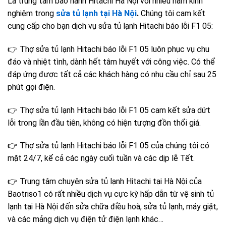
Là t
rung tâm bảo hành Hitachi Hà Nội với
nhiều năm kinh
nghiệm trong
sửa tủ lạnh tại
Hà Nội
.
Chúng tôi cam kết
cung cấp cho bạn dịch vụ sửa
tủ lạnh Hitachi báo lỗi F1 05
:
👉 Thợ sửa
tủ lạnh Hitachi báo lỗi F1 05
luôn phục vụ chu
đáo và nhiệt tình, dành hết tâm huyết với công việc. Có thể
đáp ứng được tất cả các khách hàng có nhu cầu
chỉ sau 25
phút gọi điện.
👉 Thợ sửa
tủ lạnh Hitachi báo lỗi F1 05
cam kết sửa dứt
lỗi trong lần đầu tiên, không có hiện tượng đồn thổi giá.
👉 Thợ sửa
tủ lạnh Hitachi báo lỗi F1 05
của chúng tôi có
mặt 24/7, kể cả các ngày cuối tuần và các dịp lễ Tết.
👉 Trung tâm
chuyên sửa tủ lạnh Hitachi
tại Hà Nội của
Baotriso1 có rất nhiều dịch vụ cực kỳ hấp dẫn từ
vệ sinh tủ
lạnh tại Hà Nội
đến sửa chữa điều hoà, sửa tủ lạnh, máy giặt,
và các mảng dịch vụ điện tử điện lạnh khác…