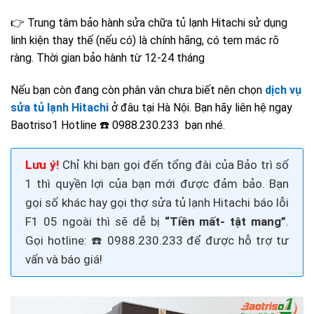
👉 T
rung tâm bảo hành sửa chữa tủ lạnh Hitachi sử dụng
l
inh kiện thay thế (nếu có) là chính hãng, có tem mác rõ
ràng. Thời gian bảo hành từ 12-24 tháng
Nếu bạn còn đang còn phân vân chưa biết nên chọn
dịch vụ
sửa tủ lạnh Hitachi
ở đâu tại Hà Nội. Bạn hãy liên hệ ngay
Baotriso1 Hotline ☎️ 0988.230.233 bạn nhé.
Lưu ý!
Chỉ khi bạn gọi đến tổng đài của Bảo trì số
1 thì quyền lợi của bạn mới được đảm bảo. Bạn
gọi số khác hay gọi thợ
sửa
tủ lạnh Hitachi báo lỗi
F1 05
ngoài thì sẽ dễ bị
“Tiền mất- tật mang”
.
Gọi
hotline: ☎️ 0988.230.233
để được hỗ trợ tư
vấn và báo giá!