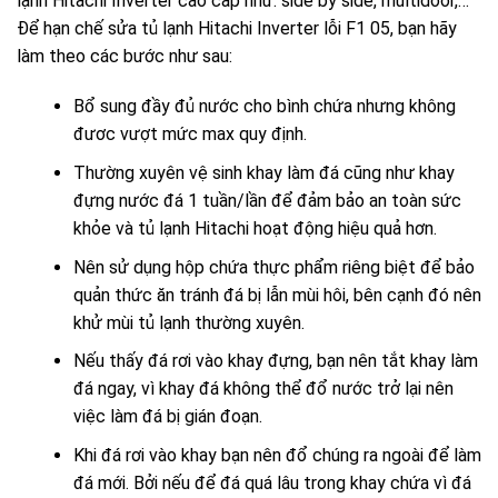
lạnh Hitachi Inverter cao cấp như:
side by side
,
multidoor
,…
Để hạn chế
sửa tủ lạnh Hitachi Inverter
lỗi F1 05, bạn hãy
làm theo các bước như sau:
Bổ sung đầy đủ nước cho bình chứa nhưng không
đươc vượt mức max quy định.
Thường xuyên vệ sinh khay làm đá cũng như khay
đựng nước đá 1 tuần/lần để đảm bảo an toàn sức
khỏe và tủ lạnh Hitachi hoạt động hiệu quả hơn.
Nên sử dụng hộp chứa thực phẩm riêng biệt để bảo
quản thức ăn tránh đá bị lẫn mùi hôi, bên cạnh đó nên
khử mùi tủ lạnh thường xuyên.
Nếu thấy đá rơi vào khay đựng, bạn nên tắt khay làm
đá ngay, vì khay đá không thể đổ nước trở lại nên
việc làm đá bị gián đoạn.
Khi đá rơi vào khay bạn nên đổ chúng ra ngoài để làm
đá mới. Bởi nếu để đá quá lâu trong khay chứa vì đá