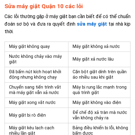
Sửa máy giặt Quận 10 các lỗi
Các lỗi thường gặp ở máy giặt bạn cần biết để có thể chuẩn
đoán sơ bộ và đưa ra quyết định
sửa máy giặt
tại nhà kịp
thời.
Máy giặt không quay
Máy giặt không xả nước
Nước không chảy vào máy
Máy giặt xả nước lâu
giặt
Đã bấm nút kích hoạt khởi
Cặn bột giặt dính trên quần
động nhưng không chạy
áo nhiều sau khi giặt
Chuyển sang tiến trình vắt
Máy bị rung lắc mạnh trong
mà máy giặt vẫn xả nước
quá trình giặt
Máy giặt xong vắt nước
Máy giặt không vào điện
Để chế độ xả tràn mà nước
Máy giặt bị rò điện
vẫn không chảy ra
Máy giặt kêu lạch cạch
Bảng điều khiển bị lỗi, không
nhiều lần giặt
bấm được