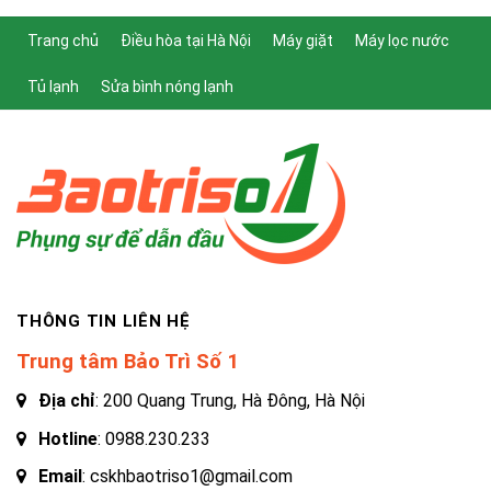
Trang chủ
Điều hòa tại Hà Nội
Máy giặt
Máy lọc nước
Tủ lạnh
Sửa bình nóng lạnh
THÔNG TIN LIÊN HỆ
Trung tâm Bảo Trì Số 1
Địa chỉ
: 200 Quang Trung, Hà Đông, Hà Nội
Hotline
:
0988.230.233
Email
: cskhbaotriso1@gmail.com