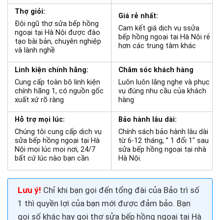
Thợ giỏi:
Giá rẻ nhất:
Đội ngũ thợ sửa bếp hồng
Cam kết giá dịch vụ ssửa
ngoại tại Hà Nội được đào
bếp hồng ngoại tại Hà Nội rẻ
tạo bài bản, chuyên nghiệp
hơn các trung tâm khác
và lành nghề
Linh kiện chính hãng:
Chăm sóc khách hàng
Cung cấp toàn bộ linh kiện
Luôn luôn lắng nghe và phục
chính hãng 1, có nguồn gốc
vụ đúng nhu cầu của khách
xuất xứ rõ ràng
hàng
Hỗ trợ mọi lúc:
Bảo hành lâu dài:
Chúng tôi cung cấp dịch vụ
Chính sách bảo hành lâu dài
sửa bếp hồng ngoại tại Hà
từ 6-12 tháng, ” 1 đổi 1″ sau
Nội mọi lúc mọi nơi, 24/7
sửa bếp hồng ngoại tại nhà
bất cứ lúc nào bạn cần
Hà Nội.
Lưu ý!
Chỉ khi bạn gọi đến tổng đài của Bảo trì số
1 thì quyền lợi của bạn mới được đảm bảo. Bạn
gọi số khác hay gọi thợ
sửa bếp hồng ngoại tại Hà