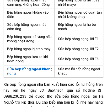
Sửa bếp hồng ngoại mất
Bếp hồng ngoại bị đứt dây
cảm ứng, không hoạt động
nhiệt mayo
Bếp hồng ngoại không vào
Bếp hồng ngoại có quạt tản
điện
nhiệt không chạy
Sửa bếp hồng ngoại mất
Bếp hồng ngoại bị hư bo
cảm ứng
mạch
Bếp hồng ngoại có vùng nấu
Sửa bếp hồng ngoại lỗi E1
không hoạt động
Bếp hồng ngoại bị treo máy
Sửa bếp hồng ngoại lỗi E2
Bếp hồng ngoại kêu to khi
Sửa bếp hồng ngoại lỗi E6
hoạt động
Sửa bếp hồng ngoại không
Sửa mã lỗi bếp hồng ngoại
nóng
khác…
Khi bếp hồng ngoại nhà bạn xuất hiện các lỗi hư hỏng trên,
hãy liên hệ ngay với Baotriso1 qua số hotline ☎️
0988.230.233 để được thợ sửa bếp hồng ngoại tại Hà
Nội.hỗ trợ kịp thời. Dù cho bếp nhà bạn bị lỗi nhẹ hay nặng,