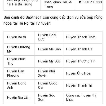
Sửa bếp hồng ngoại
Chân, quận Hai Bà
☎️0988.230.233
tại Hai Bà Trưng
Trưng
Bên cạnh đó Baotriso1 còn cung cấp dịch vụ sửa bếp hồng
ngoại tại Hà Nội tại 17 huyện:
Huyện Hoài
Huyện Ba Vì
Huyện Thạch Thất
Đức
Huyện Chương
Huyện Mê Linh
Huyện Thanh Oa
Mỹ
Huyện Phúc
Huyện Mỹ Đức
Huyện Thường Tín
Thọ
Huyện Đan
Huyện Phú
Huyện Ứng Hòa
Phượng
Xuyên
Huyện Đông
Huyện Quốc
Huyện Thanh Trì
Anh
Oai
Huyện Sóc
Cùng các huyện thị
Huyện Gia Lâm
Sơn
khác