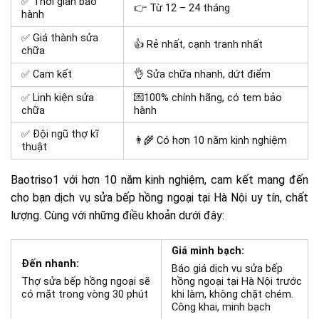
✅ Thời gian bảo
👉 Từ 12 – 24 tháng
hành
✅ Giá thành sửa
👍 Rẻ nhất, cạnh tranh nhất
chữa
✅ Cam kết
👌 Sửa chữa nhanh, dứt điểm
✅ Linh kiện sửa
💌100% chính hãng, có tem bảo
chữa
hành
✅ Đội ngũ thợ kĩ
👨‍🌾 Có hơn 10 năm kinh nghiệm
thuật
Baotriso1 với hơn 10 năm kinh nghiệm, cam kết mang đến
cho bạn dịch vụ sửa bếp hồng ngoại tại Hà Nội uy tín, chất
lượng. Cùng với những điều khoản dưới đây:
Giá minh bạch:
Đến nhanh:
Báo giá dịch vụ sửa bếp
Thợ sửa bếp hồng ngoại sẽ
hồng ngoại tại Hà Nội trước
có mặt trong vòng 30 phút
khi làm, không chặt chém.
Công khai, minh bạch