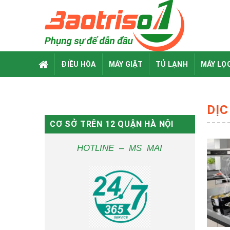
Skip
to
content
ĐIỀU HÒA
MÁY GIẶT
TỦ LẠNH
MÁY LỌ
DỊC
CƠ SỞ TRÊN 12 QUẬN HÀ NỘI
HOTLINE – MS MAI