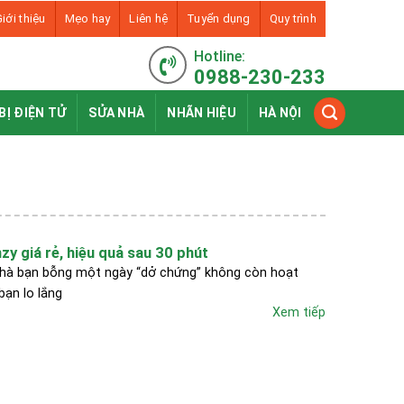
iới thiệu
Mẹo hay
Liên hệ
Tuyển dụng
Quy trình
Hotline:
0988-230-233
BỊ ĐIỆN TỬ
SỬA NHÀ
NHÃN HIỆU
HÀ NỘI
zy giá rẻ, hiệu quả sau 30 phút
nhà bạn bỗng một ngày “dở chứng” không còn hoạt
bạn lo lắng
Xem tiếp