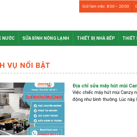
Giờ làm việc: 8:00 – 20:00
G
C NƯỚC
SỬA BÌNH NÓNG LẠNH
THIẾT BỊ NHÀ BẾP
THIẾT 
H VỤ NỔI BẬT
Địa chỉ sửa máy hút mùi Can
Việc chiếc máy hút mùi Canzy 
động như bình thường. Lúc này, 