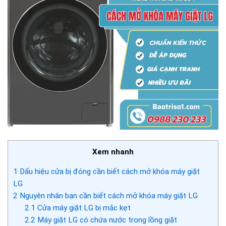
Xem nhanh
1
Dấu hiệu cửa bị đóng cần biết cách mở khóa máy giặt
LG
2
Nguyên nhân bạn cần biết cách mở khóa máy giặt LG
2.1
Cửa máy giặt LG bị mắc kẹt
2.2
Máy giặt LG có chứa nước trong lồng giặt