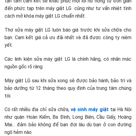
tận tâm cam kết sẽ khắc phục mọi lỗi hư hỏng từ đơn giản
đến phức tạp trên máy giặt LG cũng như tư vấn nhiệt tình
cách mở khóa máy giặt LG
chuẩn nhất.
Thợ sửa máy giặt LG luôn báo giá trước khi sửa chữa cho
bạn. Cam kết giá cả ưu đãi nhất và đã được công ty niêm
yết.
Các linh kiện sửa máy giặt LG là chính hãng, có nhãn mác
nguồn gốc rõ ràng.
Máy giặt LG sau khi sửa xong sẽ được bảo hành, bảo trì và
bảo dưỡng từ 12 tháng theo quy định của trung tâm chúng
tôi.
Có rất nhiều địa chỉ sửa chữa,
vệ sinh máy giặt
tại Hà Nội
như quận Hoàn Kiếm, Ba Đình, Long Biên, Cầu Giấy, Hoàng
Mai… đảm bảo không để bạn đợi lâu dù bạn ở con đường
ngõ hẻm nào.