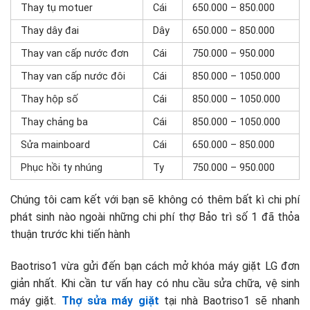
Thay tụ motuer
Cái
650.000 – 850.000
Thay dây đai
Dây
650.000 – 850.000
Thay van cấp nước đơn
Cái
750.000 – 950.000
Thay van cấp nước đôi
Cái
850.000 – 1050.000
Thay hộp số
Cái
850.000 – 1050.000
Thay chảng ba
Cái
850.000 – 1050.000
Sửa mainboard
Cái
650.000 – 850.000
Phục hồi ty nhúng
Ty
750.000 – 950.000
Chúng tôi cam kết với bạn sẽ không có thêm bất kì chi phí
phát sinh nào ngoài những chi phí thợ Bảo trì số 1 đã thỏa
thuận trước khi tiến hành
Baotriso1 vừa gửi đến bạn cách mở khóa máy giặt LG đơn
giản nhất. Khi cần tư vấn hay có nhu cầu sửa chữa, vệ sinh
máy giặt.
Thợ sửa máy giặt
tại nhà Baotriso1 sẽ nhanh