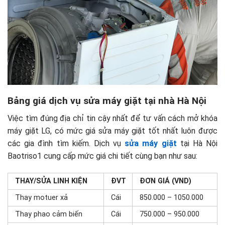
Bảng giá dịch vụ sửa máy giặt tại nhà Hà Nội
Việc tìm đúng địa chỉ tin cậy nhất để tư vấn cách mở khóa
máy giặt LG, có mức giá sửa máy giặt tốt nhất luôn được
các gia đình tìm kiếm. Dịch vụ
sửa máy giặt
tại Hà Nội
Baotriso1 cung cấp mức giá chi tiết cùng bạn như sau:
THAY/SỬA LINH KIỆN
ĐVT
ĐƠN GIÁ (VND)
Thay motuer xả
Cái
850.000 – 1050.000
Thay phao cảm biến
Cái
750.000 – 950.000