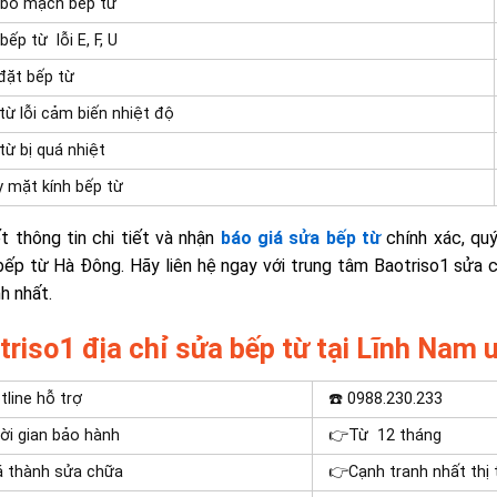
 bo mạch bếp từ
bếp từ lỗi E, F, U
đặt bếp từ
từ lỗi cảm biến nhiệt độ
từ bị quá nhiệt
 mặt kính bếp từ
t thông tin chi tiết và nhận
báo giá sửa bếp từ
chính xác, quý
ếp từ Hà Đông. Hãy liên hệ ngay với trung tâm Baotriso1 sửa 
nh nhất.
triso1 địa chỉ sửa bếp từ tại Lĩnh Nam u
line hỗ trợ
☎️ 0988.230.233
i gian bảo hành
👉Từ 12 tháng
 thành sửa chữa
👉Cạnh tranh nhất thị