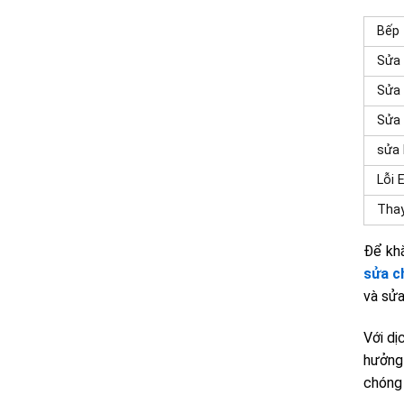
Bếp 
Sửa
Sửa 
Sửa 
sửa 
Lỗi 
Thay
Để khắ
sửa c
và sửa
Với dị
hưởng 
chóng 