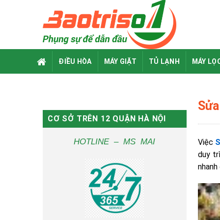
Skip
to
content
ĐIỀU HÒA
MÁY GIẶT
TỦ LẠNH
MÁY LỌ
Sửa 
CƠ SỞ TRÊN 12 QUẬN HÀ NỘI
HOTLINE – MS MAI
Việc
S
duy tr
nhanh 