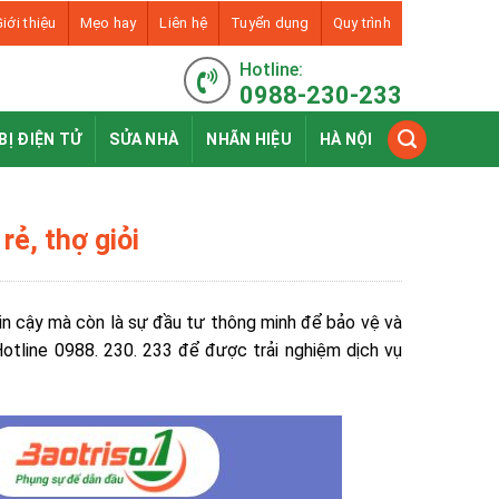
iới thiệu
Mẹo hay
Liên hệ
Tuyển dụng
Quy trình
Hotline:
0988-230-233
BỊ ĐIỆN TỬ
SỬA NHÀ
NHÃN HIỆU
HÀ NỘI
rẻ, thợ giỏi
tin cậy mà còn là sự đầu tư thông minh để bảo vệ và
 Hotline 0988. 230. 233 để được trải nghiệm dịch vụ