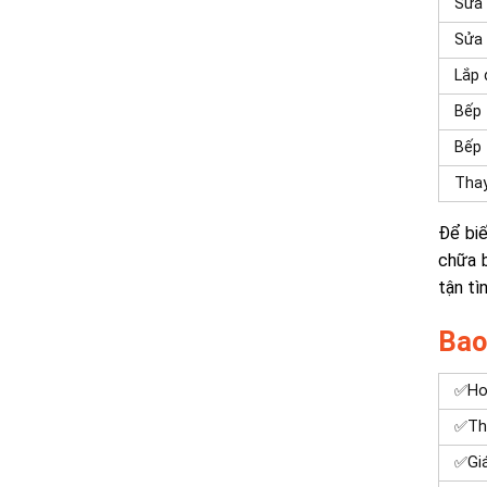
Sửa
Sửa 
Lắp 
Bếp 
Bếp 
Thay
Để biế
chữa b
tận tì
Bao
✅Hot
✅Thờ
✅Giá