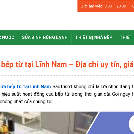
Giờ làm việc: 8:00 – 20:00
G
C NƯỚC
SỬA BÌNH NÓNG LẠNH
THIẾT BỊ NHÀ BẾP
THIẾT 
bếp từ tại Lĩnh Nam – Địa chỉ uy tín, giá 
ửa bếp từ tại Lĩnh Nam
Baotriso1 không chỉ là lựa chọn đáng 
ì hiệu suất hoạt động của bếp từ trong thời gian dài. Gọi ngay
chóng nhất của chúng tôi.