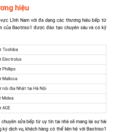
ương hiệu
hu vực Lĩnh Nam với đa dạng các thương hiệu bếp từ
iên của Baotriso1 được đào tạo chuyên sâu và có kỹ
ừ Toshiba
 Electrolux
 Phillips
ừ Malloca
 nội địa Nhật tại Hà Nội
ừ Midea
ừ AGE
 chuyên sửa bếp từ uy tín tại nhà sẽ mang lại sự hài
 ký dịch vụ, khách hàng có thể liên hệ với Baotriso1