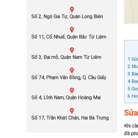
Số 2, Ngô Gia Tự, Quận Long Biên
Số 11, Cổ Nhuế, Quận Bắc Từ Liêm
Số 3, Đại mỗ, Quận Nam Từ Liêm
1
Sửa
2
Nhậ
3
Bản
Số 74, Phạm Văn Đồng, Q. Cầu Giấy
4
Bao
5
Quy
6
Hướ
Số 4, Lĩnh Nam, Quận Hoàng Mai
Sửa
Số 17, Trần Khát Chân, Hai Bà Trưng
Khi cầ
đề phổ