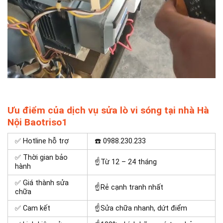
Ưu điểm của dịch vụ sửa lò vi sóng tại nhà Hà
Nội Baotriso1
✅ Hotline hỗ trợ
☎️ 0988.230.233
✅ Thời gian bảo
☝Từ 12 – 24 tháng
hành
✅ Giá thành sửa
☝Rẻ cạnh tranh nhất
chữa
✅ Cam kết
☝Sửa chữa nhanh, dứt điểm