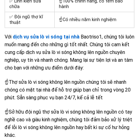
✅ Linh kiện sửa
☝100% chính hãng, có tem bảo
chữa
hành
✅ Đội ngũ thợ kĩ
☝Có nhiều năm kinh nghiệm
thuật
Với
dịch vụ sửa lò vi sóng tại nhà
Baotriso1, chúng tôi luôn
muốn mang đến cho những gì tốt nhất. Chúng tôi cam kết
cung cấp dịch vụ sửa lò vi sóng không lên nguồn chuyên
nghiệp, uy tín và nhanh chóng. Mang lại sự tiện lợi và an tâm
cho bạn với những ưu điểm dưới đây:
☝Thợ sửa lò vi sóng không lên nguồn chúng tôi sẽ nhanh
chóng có mặt tại nhà để hỗ trợ giúp bạn chỉ trong vòng 20
phút. Sẵn sàng phục vụ bạn 24/7, kể cả lễ tết
☝Sở hữu đội ngũ thợ sửa lò vi sóng không lên nguồn có tay
nghề cao và giàu kinh nghiệm, chúng tôi đảm bảo xử lý triệt
để lỗi lò vi sóng không lên nguồn hay bất kì sự cố hư hỏng
khác.